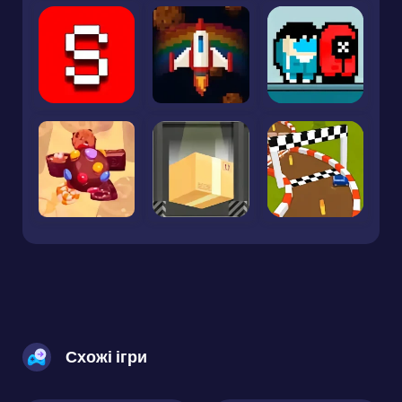
Схожі ігри