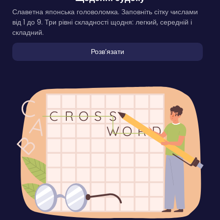
Славетна японська головоломка. Заповніть сітку числами
від 1 до 9. Три рівні складності щодня: легкий, середній і
складний.
Розвʼязати