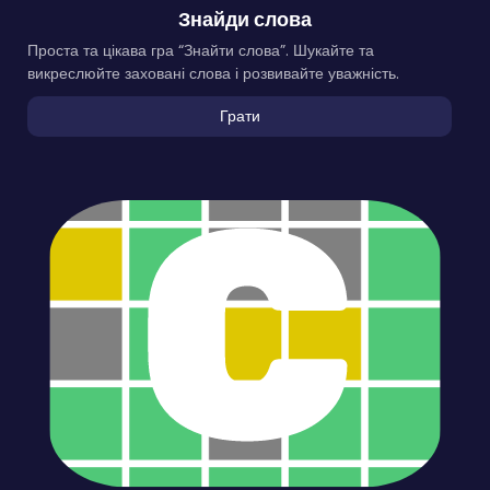
Знайди слова
Проста та цікава гра “Знайти слова”. Шукайте та
викреслюйте заховані слова і розвивайте уважність.
Грати