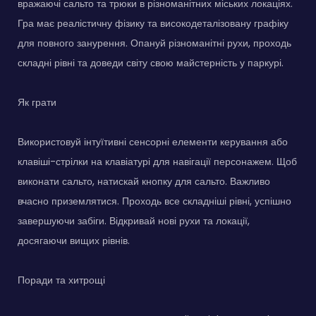
вражаючі сальто та трюки в різноманітних міських локаціях.
Гра має реалістичну фізику та високодеталізовану графіку
для повного занурення. Опануй різноманітні рухи, проходь
складні рівні та доведи світу свою майстерність у паркурі.
Як грати
Використовуй інтуїтивні сенсорні елементи керування або
клавіші-стрілки на клавіатурі для навігації персонажем. Щоб
виконати сальто, натискай кнопку для сальто. Важливо
вчасно приземлятися. Проходь все складніші рівні, успішно
завершуючи забіги. Відкривай нові рухи та локації,
досягаючи вищих рівнів.
Поради та хитрощі