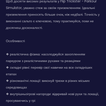
Щоб досягти високих результатів у Flip Trickster - Parkour
Simulator, уважно стеж за своїм приземленням. Ідеальні
приземлення приносять більше очок, ніж недбалі. Точність у
виконанні сальто є ключовою, тому практикуйся, поки не
досягнеш досконалості.
Особливості
❖ реалістична фізика: насолоджуйся захопленням
паркуром з реалістичними рухами та реакціями
❖ складні рівні: перевір свої навички на все складніших
етапах
❖ різноманітні локації: виконуй трюки в різних міських
середовищах
❖ внутрішньоігрові нагороди: відкривай нові рухи та локації,
просуваючись у грі