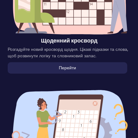
Щоденний кросворд
Розгадуйте новий кросворд щодня. Цікаві підказки та слова,
щоб розвинути логіку та словниковий запас.
Перейти