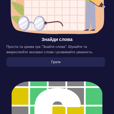
Знайди слова
Проста та цікава гра “Знайти слова”. Шукайте та
викреслюйте заховані слова і розвивайте уважність.
Грати