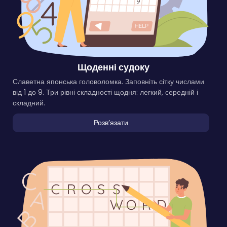
Щоденні судоку
Славетна японська головоломка. Заповніть сітку числами
від 1 до 9. Три рівні складності щодня: легкий, середній і
складний.
Розвʼязати