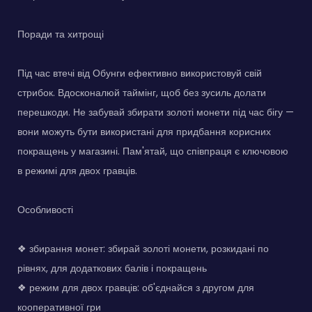
Поради та хитрощі
Під час втечі від Обунги ефективно використовуй свій
стрибок. Вдосконалюй таймінг, щоб без зусиль долати
перешкоди. Не забувай збирати золоті монети під час бігу —
вони можуть бути використані для придбання корисних
покращень у магазині. Пам'ятай, що співпраця є ключовою
в режимі для двох гравців.
Особливості
❖ збирання монет: збирай золоті монети, розкидані по
рівнях, для додаткових балів і покращень
❖ режим для двох гравців: об'єднайся з другом для
кооперативної гри