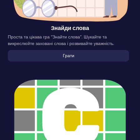
Знайди слова
Проста та цікава гра “Знайти слова”. Шукайте та
викреслюйте заховані слова і розвивайте уважність.
Грати