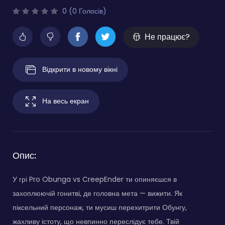
0 (0 Голосів)
Не працює?
Відкрити в новому вікні
На весь екран
Опис:
У грі Pro Obunga vs CreepEnder ти опиняєшся в
захоплюючій гонитві, де головна мета — вижити. Як
піксельний персонаж, ти мусиш перехитрити Обунгу,
жахливу істоту, що невпинно переслідує тебе. Твій