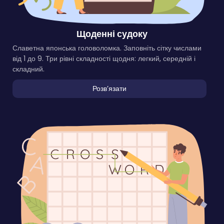
Щоденні судоку
Славетна японська головоломка. Заповніть сітку числами
від 1 до 9. Три рівні складності щодня: легкий, середній і
складний.
Розвʼязати