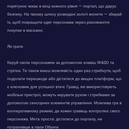
порятунок чекає в кінці кожного рівня — портал, що дарує
безпеку. На твоєму шляху розкидані золоті монети — збирай
їх, щоб покращити одяг персонажа через різноманітні
покупки в магазині.
Як грати
Керуй своїм персонажем за допомогою клавіш WASD та
стрілок. Ти також маєш можливість один раз стрибнути, щоб
подолати перешкоди або дістатися до вищих платформ, що
є ключовим для успішної втечі. Гравці, які використовують
мобільні пристрої, можуть керувати рухом і стрибками за
допомогою сенсорних елементів управління. Можлива гра в
кооперативному режимі, де кожен гравець контролює свого
персонажа. Мета проста: дістатися до порталу, не
потрапивши в лапи Обунги.