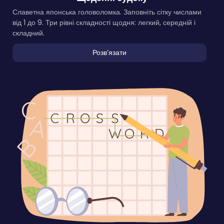
Славетна японська головоломка. Заповніть сітку числами
від 1 до 9. Три рівні складності щодня: легкий, середній і
складний.
Розвʼязати