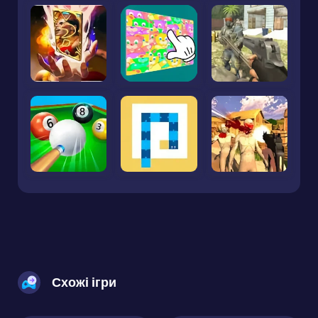
Схожі ігри