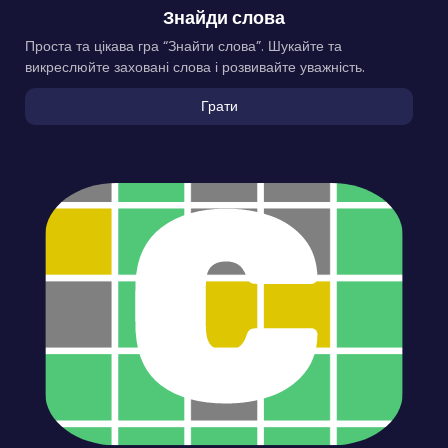
Знайди слова
Проста та цікава гра “Знайти слова”. Шукайте та
викреслюйте заховані слова і розвивайте уважність.
Грати