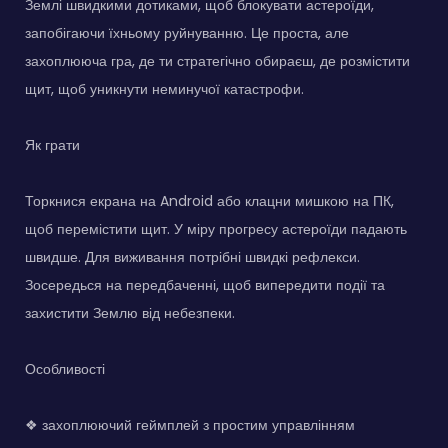
Землі швидкими дотиками, щоб блокувати астероїди,
запобігаючи їхньому руйнуванню. Це проста, але
захоплююча гра, де ти стратегічно обираєш, де розмістити
щит, щоб уникнути неминучої катастрофи.
Як грати
Торкнися екрана на Android або клацни мишкою на ПК,
щоб перемістити щит. У міру прогресу астероїди падають
швидше. Для виживання потрібні швидкі рефлекси.
Зосередься на передбаченні, щоб випередити події та
захистити Землю від небезпеки.
Особливості
❖ захоплюючий геймплей з простим управлінням