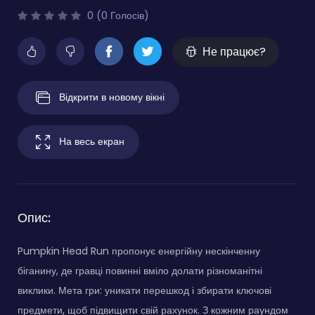
0 (0 Голосів)
Не працює?
Відкрити в новому вікні
На весь екран
Опис:
Pumpkin Head Run пропонує енергійну нескінченну
біганину, де гравці повинні вміло долати різноманітні
виклики. Мета гри: уникати перешкод і збирати ключові
предмети, щоб підвищити свій рахунок. З кожним раундом