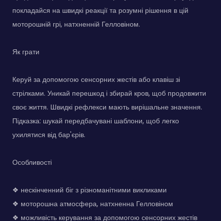
покладайся на швидкі реакції та розумні рішення в цій
моторошній грі, натхненній Гелловіном.
Як грати
Керуй за допомогою сенсорних жестів або клавіш зі
стрілками. Уникай перешкод і збирай кров, щоб продовжити
своє життя. Швидкі рефлекси мають вирішальне значення.
Підказка: шукай передбачувані шаблони, щоб легко
ухилятися від бар'єрів.
Особливості
❖ нескінченний біг з різноманітними викликами
❖ моторошна атмосфера, натхненна Гелловіном
❖ можливість керування за допомогою сенсорних жестів