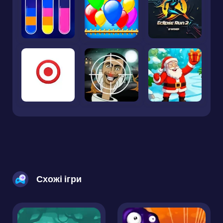
Схожі ігри