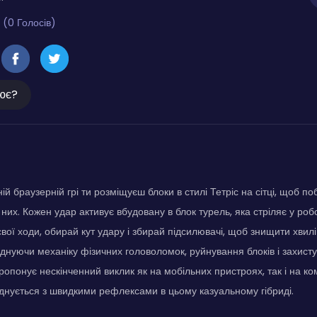
 (0 Голосів)
ює?
ій браузерній грі ти розміщуєш блоки в стилі Тетріс на сітці, щоб п
 них. Кожен удар активує вбудовану в блок турель, яка стріляє у ро
вої ходи, обирай кут удару і збирай підсилювачі, щоб знищити хвилі 
єднуючи механіку фізичних головоломок, руйнування блоків і захист
опонує нескінченний виклик як на мобільних пристроях, так і на ком
нується з швидкими рефлексами в цьому казуальному гібриді.