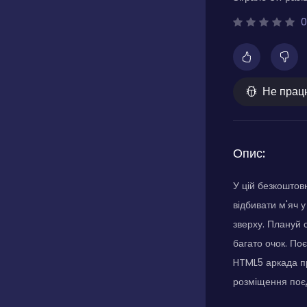
0
Не прац
Опис:
У цій безкоштовн
відбивати м'яч у
зверху. Плануй с
багато очок. По
HTML5 аркада пр
розміщення поєд