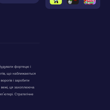
обудувати фортецю і
ботів, що наближаються
ворогів і заробити
у вежі, ця захоплююча
п'ютері. Стратегічне