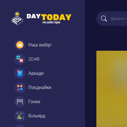
Наш вибір!
2048
Аркади
Поєднайки
Гонки
Більярд