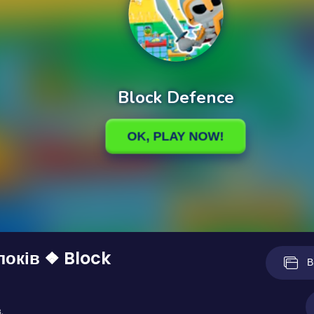
локів ❖ Block
В
.