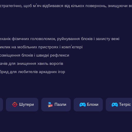
стратегічно, щоб м'яч відбивався від кількох поверхонь, знищуючи во
анік фізичних головоломок, руйнування блоків і захисту вежі
иклик на мобільних пристроях і комп'ютері
озміщення блоків і швидкі рефлекси
ачів для знищення хвиль ворогів
брид для любителів аркадних ігор
Шутери
Пазли
Блоки
Тетріс