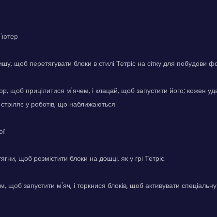
п'ютер
шу, щоб перетягувати блоки в стилі Тетріс на сітку для побудови фо
р, щоб прицілитися м'ячем, і клацай, щоб запустити його; кожен уд
 стріляє у роботів, що наближаються.
ої
ягни, щоб розмістити блоки на дошці, як у грі Тетріс.
, щоб запустити м'яч, і торкнися блоків, щоб активувати спеціальну