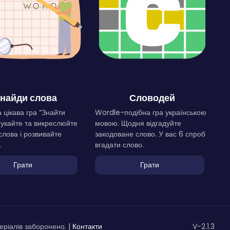
найди слова
Словодей
 цікава гра “Знайти
Wordle-подібна гра українською
Шукайте та викреслюйте
мовою. Щодня відгадуйте
слова і розвивайте
закодоване слово. У вас 6 спроб
.
вгадати слово.
Грати
Грати
ріалів заборонено. |
Контакти
V-2.1.3