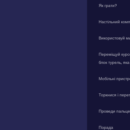
Як грати?
Настільний ком
Використовуй ми
Переміщуй курсо
блок турель, яка
Мобільні пристр
Торкнися і перет
Проведи пальцем
Порада