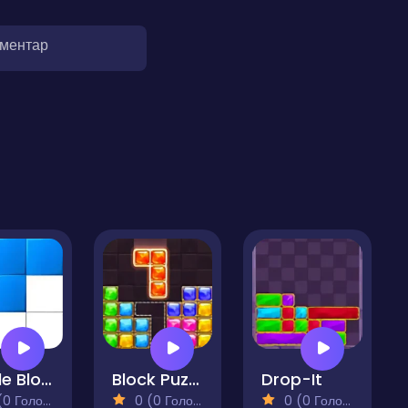
оментар
Puzzle Block Fill It Completely
Block Puzzle Jewel
Drop-It
 Голосів)
0 (0 Голосів)
0 (0 Голосів)