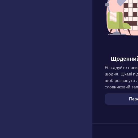
Щоденний
Розгадуйте нови
щодня. Цікаві пі
щоб розвинути л
словниковий зап
Пер