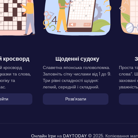
 кросворд
Щоденні судоку
З
й кросворд
Славетна японська головоломка.
Проста та
дказки та слова,
Заповніть сітку числами від 1 до 9.
слова”. 
огіку та
Три рівні складності щодня:
заховані 
ас.
легкий, середній і складний.
уважність
ейти
Розвʼязати
Онлайн Ігри
на
DAYTODAY
© 2025. Копіювання мате