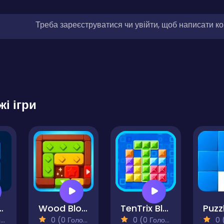
Треба зареєструватися чи увійти, щоб написати к
жі ігри
Master
Wood Blocks Jam
TenTrix Blast
)
0 (0 Голосів)
0 (0 Голосів)
0 (0