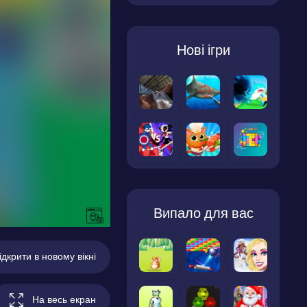
Нові ігри
Випало для вас
ідкрити в новому вікні
На весь екран