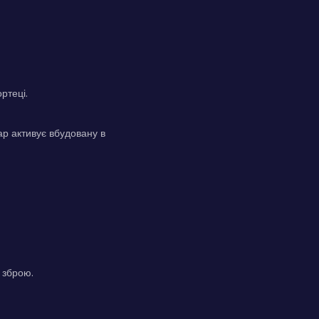
ртеці.
ар активує вбудовану в
 зброю.