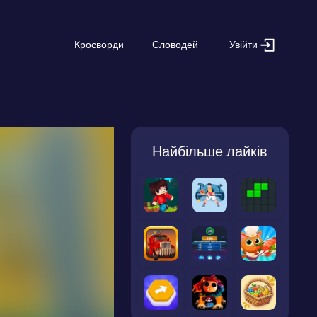
Увійти
Кросворди
Словодей
Найбільше лайків