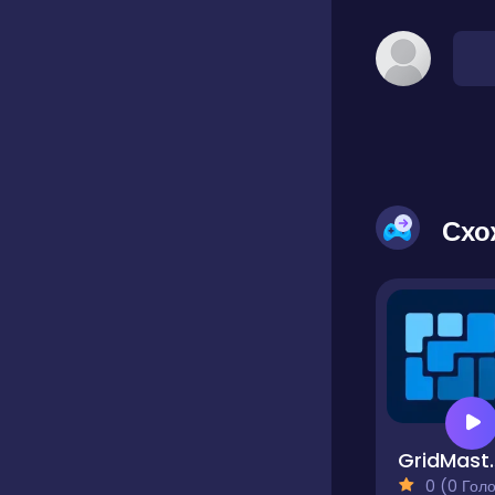
Схо
Grid
0 (0 Голосів