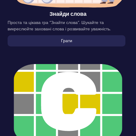
Знайди слова
Проста та цікава гра “Знайти слова”. Шукайте та
викреслюйте заховані слова і розвивайте уважність.
Грати