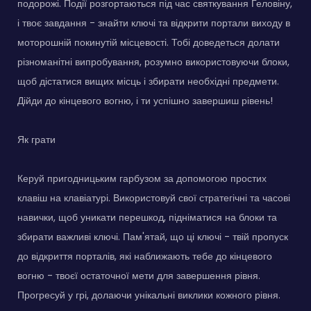
подорожі. Події розгортаються під час святкування Геловіну,
і твоє завдання - знайти ключі та відкрити портали виходу в
моторошній покинутій місцевості. Тобі доведеться долати
різноманітні випробування, розумно використовуючи блоки,
щоб дістатися вищих місць і збирати необхідні предмети.
Дійди до кінцевого вогню, і ти успішно завершиш рівень!
Як грати
Керуй пригодницьким гарбузом за допомогою простих
клавіш на клавіатурі. Використовуй свої стратегічні та часові
навички, щоб уникати перешкод, підніматися на блоки та
збирати важливі ключі. Пам'ятай, що ці ключі - твій пропуск
до відкриття порталів, які наближають тебе до кінцевого
вогню - твоєї остаточної мети для завершення рівня.
Прогресуй у грі, долаючи унікальні виклики кожного рівня.