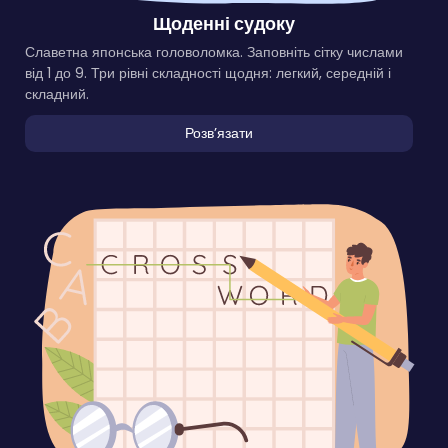
Щоденні судоку
Славетна японська головоломка. Заповніть сітку числами
від 1 до 9. Три рівні складності щодня: легкий, середній і
складний.
Розвʼязати