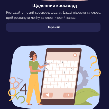
Щоденний кросворд
Розгадуйте новий кросворд щодня. Цікаві підказки та слова,
щоб розвинути логіку та словниковий запас.
Перейти