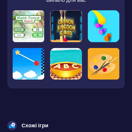
Схожі ігри