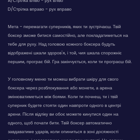
A/Стрілка вліво - рух вліво
D/Стрілка вправо - рух вправо
Мета - перемагати суперників, яких ти зустрічаєш. Твій
боксер зможе битися самостійно, але покладатиметься на
тебе для руху. Над головою кожного боксера будуть
відображені шкали здоров'я, і той, чия шкала спорожніє
першим, програє бій. Гра закінчується, коли ти програєш бій.
У головному меню ти можеш вибрати шкіру для свого
боксера через розблокування або монети, а арена
змінюватиметься між боями. Коли ти почнеш, ти і твій
суперник будете стояти один навпроти одного в центрі
арени. Після відліку ви обоє можете кинутися один на
одного, щоб почати бити. Твій боксер автоматично
завдаватиме ударів, коли опиниться в зоні досяжності