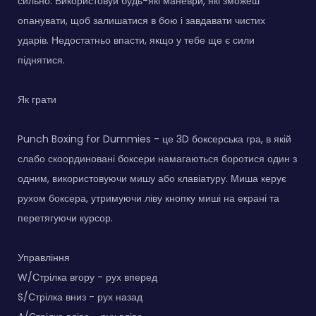
сильно. Використовуй будь-які маневри, які зможеш
опанувати, щоб залишатися в бою і завдавати чистих
ударів. Недостатньо впасти, якщо у тебе ще є сили
піднятися.
Як грати
Punch Boxing for Dummies - це 3D боксерська гра, в якій
слабо скоординовані боксери намагаються боротися один з
одним, використовуючи мишу або клавіатуру. Миша керує
рухом боксера, утримуючи ліву кнопку миші на екрані та
перетягуючи курсор.
Управління
W/Стрілка вгору - рух вперед
S/Стрілка вниз - рух назад