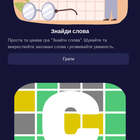
Знайди слова
Проста та цікава гра “Знайти слова”. Шукайте та
викреслюйте заховані слова і розвивайте уважність.
Грати