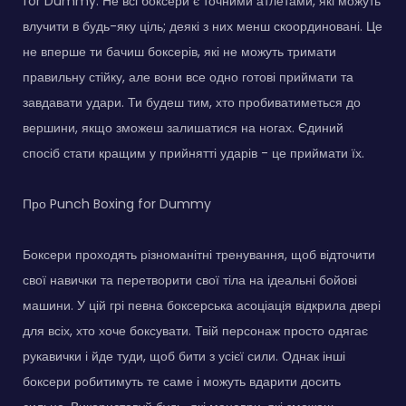
for Dummy. Не всі боксери є точними атлетами, які можуть
влучити в будь-яку ціль; деякі з них менш скоординовані. Це
не вперше ти бачиш боксерів, які не можуть тримати
правильну стійку, але вони все одно готові приймати та
завдавати удари. Ти будеш тим, хто пробиватиметься до
вершини, якщо зможеш залишатися на ногах. Єдиний
спосіб стати кращим у прийнятті ударів - це приймати їх.
Про Punch Boxing for Dummy
Боксери проходять різноманітні тренування, щоб відточити
свої навички та перетворити свої тіла на ідеальні бойові
машини. У цій грі певна боксерська асоціація відкрила двері
для всіх, хто хоче боксувати. Твій персонаж просто одягає
рукавички і йде туди, щоб бити з усієї сили. Однак інші
боксери робитимуть те саме і можуть вдарити досить