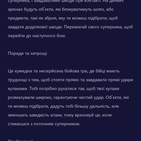
суперника, і завдаватиме шкоди при контакті. На деяких
аренах будуть об'єкти, які блокуватимуть шлях, або
предмети, такі як зброя, яку ти можеш підібрати, щоб
завдати додаткової шкоди. Перемагай свого суперника, щоб
перейти до наступного бою.
Поради та хитрощі
Це кумедна та несерйозна бойова гра, де бійці мають
труднощі з тим, щоб стояти прямо та завдавати прямі удари
кулаками. Тобі потрібно рухатися так, щоб твої кулаки
розмахували широко, гарантуючи чистий удар. Об'єкти, які
ти можеш підібрати, дадуть тобі більшу дальність, але
зменшать швидкість атаки, тому враховуй це, коли
стикаєшся з поточним суперником.