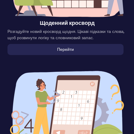
Щоденний кросворд
Розгадуйте новий кросворд щодня. Цікаві підказки та слова,
щоб розвинути логіку та словниковий запас.
Перейти