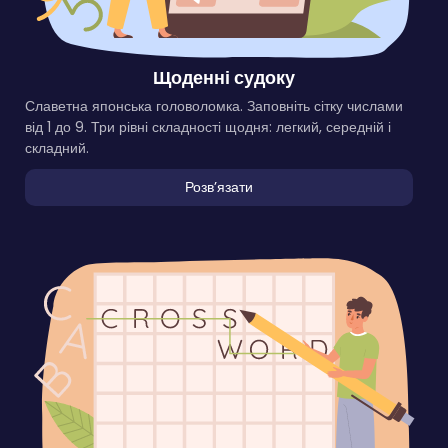
Щоденні судоку
Славетна японська головоломка. Заповніть сітку числами
від 1 до 9. Три рівні складності щодня: легкий, середній і
складний.
Розвʼязати