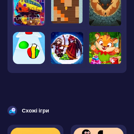
Схожі ігри