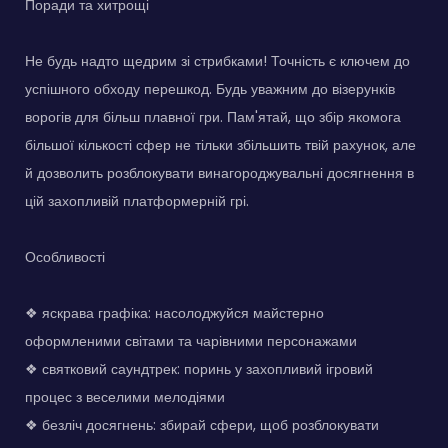
Поради та хитрощі
Не будь надто щедрим зі стрибками! Точність є ключем до
успішного обходу перешкод. Будь уважним до візерунків
ворогів для більш плавної гри. Пам'ятай, що збір якомога
більшої кількості сфер не тільки збільшить твій рахунок, але
й дозволить розблокувати винагороджувальні досягнення в
цій захопливій платформерній грі.
Особливості
❖ яскрава графіка: насолоджуйся майстерно
оформленими світами та чарівними персонажами
❖ святковий саундтрек: поринь у захопливий ігровий
процес з веселими мелодіями
❖ безліч досягнень: збирай сфери, щоб розблокувати