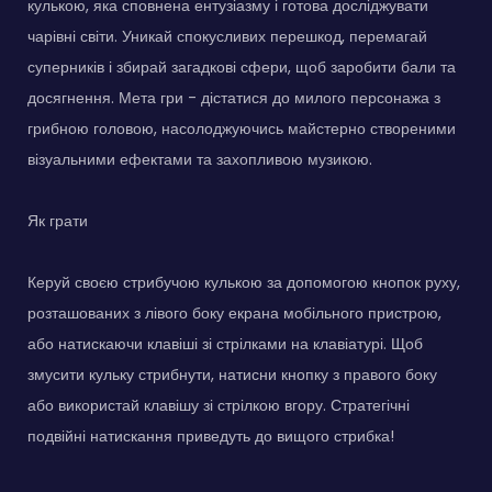
кулькою, яка сповнена ентузіазму і готова досліджувати
чарівні світи. Уникай спокусливих перешкод, перемагай
суперників і збирай загадкові сфери, щоб заробити бали та
досягнення. Мета гри - дістатися до милого персонажа з
грибною головою, насолоджуючись майстерно створеними
візуальними ефектами та захопливою музикою.
Як грати
Керуй своєю стрибучою кулькою за допомогою кнопок руху,
розташованих з лівого боку екрана мобільного пристрою,
або натискаючи клавіші зі стрілками на клавіатурі. Щоб
змусити кульку стрибнути, натисни кнопку з правого боку
або використай клавішу зі стрілкою вгору. Стратегічні
подвійні натискання приведуть до вищого стрибка!