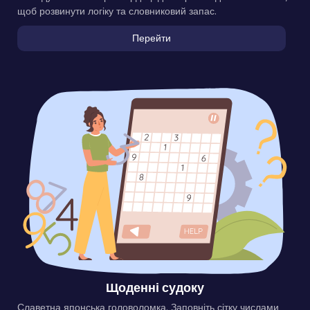
щоб розвинути логіку та словниковий запас.
Перейти
Щоденні судоку
Славетна японська головоломка. Заповніть сітку числами