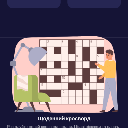
Щоденний кросворд
Розгадуйте новий кросворд щодня. Цікаві підказки та слова,