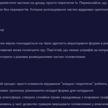
ремістити частини на дошці, просто перетягни їх. Переконайся, що
и без перекриттів. Успішне розташування частин відкриває оригін
ощі
ною мірою покладається на твою здатність візуалізувати форми в різ
 навички може полегшити гру. Пам'ятай, що немає штрафів за непра
нтувати з різними розміщеннями частин головоломки.
ий процес: прості елементи керування "клацни і перетягни" роблять 
ломки: пропонує різноманітні складні форми для складання
 атмосфера: створює спокійне ігрове середовище з яскравою граф
бмежень у часі: дозволяє гравцям вирішувати головоломки у власно