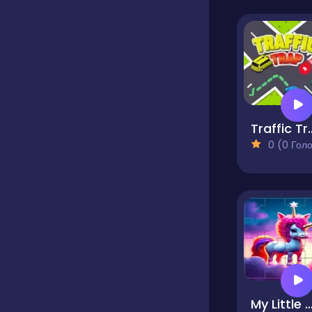
Traffi
0 (0 Голосів
My Little Pony Sliding Tile Ch