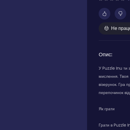
Не прац
Опис:
У Puzzle Inu ти
мислення. Твоя 
візерунок. Гра 
перепочинок від
Як грати
Грати в Puzzle 