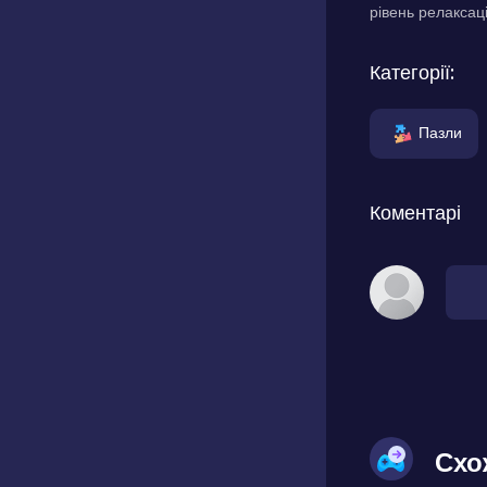
рівень релаксаці
Категорії:
Пазли
Коментарі
Схо