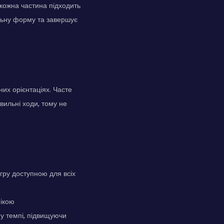
 кожна частина підходить
альну форму та завершує
них орієнтаціях. Часте
вильні ходи, тому не
гру доступною для всіх
ікою
му темпі, підвищуючи