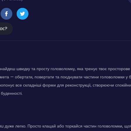
ює?
 знайдеш швидку та просту головоломку, яка тренує твоє просторов
мета — обертати, повертати та поєднувати частини головоломки у 
пропонує все складніші форми для реконструкції, створюючи спокій
 буденності.
Inu дуже легко. Просто клацай або торкайся частин головоломки, щоб