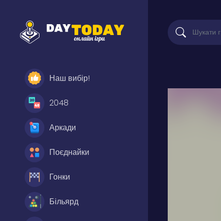
Наш вибір!
2048
Аркади
Поєднайки
Гонки
Більярд