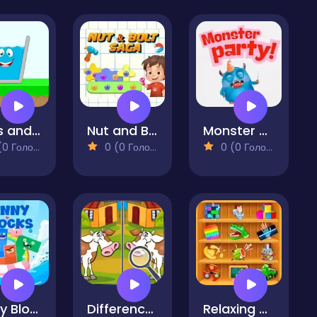
Cups and Water
Nut and Bolt Saga
Monster Party
 Голосів)
0 (0 Голосів)
0 (0 Голосів)
Funny Blocks
Difference Detective- Find them!
Relaxing Mini Games