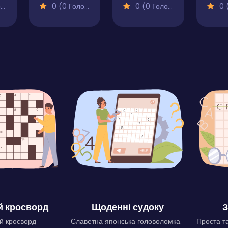
)
0 (0 Голосів)
0 (0 Голосів)
0 (0
 кросворд
Щоденні судоку
З
й кросворд
Славетна японська головоломка.
Проста та