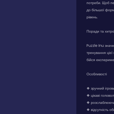
потреби. Щоб пе
до більшої форм
рівень.
Поради та хитр
Puzzle Inu знач
тренування цієї
бійся експериме
Особливості
❖ зручний ігров
❖ цікаві голово
❖ розслаблююча
❖ відсутність о