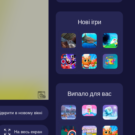
Нові ігри
Випало для вас
ідкрити в новому вікні
На весь екран