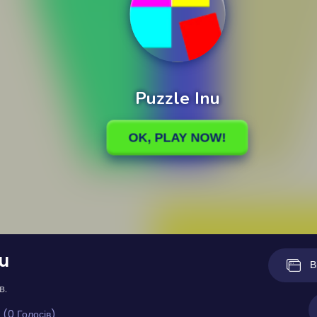
nu
В
в.
 (0 Голосів)