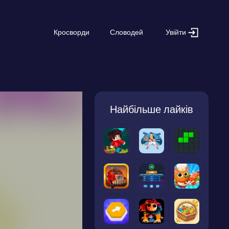
Увійти
Кросворди
Словодей
Найбільше лайків