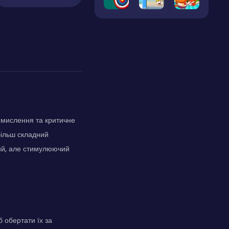
е мислення та критичне
більш складний
ний, але стимулюючий
 обертати їх за