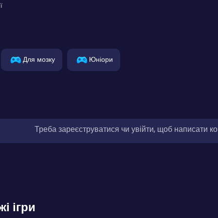
ї
Для мозку
Юніори
Треба зареєструватися чи увійти, щоб написати к
жі ігри