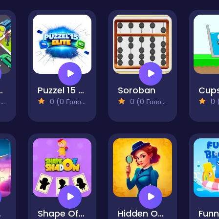
c Trap
Puzzel 15 Elite
Soroban
)
0 (0 Голосів)
0 (0 Голосів)
0 (0
allenge
Shape Of Shadow
Hidden Object Emily's Case