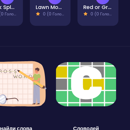
Block Splash Puzzle
Lawn Mower Puzzle
Red or Green
 Голосів)
0 (0 Голосів)
0 (0 Голосів)
найди слова
Словодей