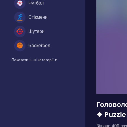
Футбол
Стікмени
Шутери
Баскетбол
Показати інші категорії ▾
Головоло
❖ Puzzle
Зіграно 409 раз