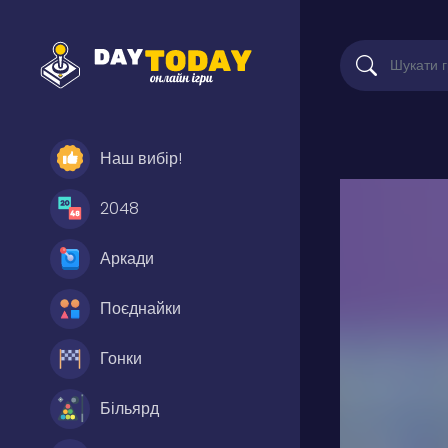
Наш вибір!
2048
Аркади
Поєднайки
Гонки
Більярд