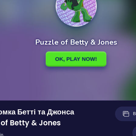
мка Бетті та Джонса
В
 of Betty & Jones
ів.