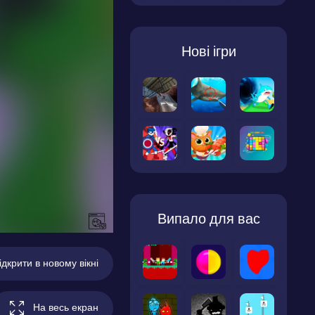
Нові ігри
Випало для вас
ідкрити в новому вікні
На весь екран