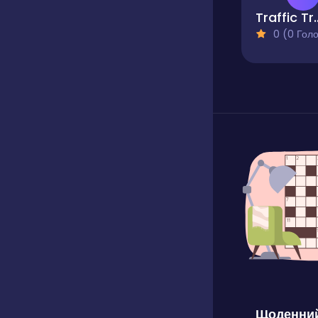
Traffi
0 (0 Голосів
Щоденний