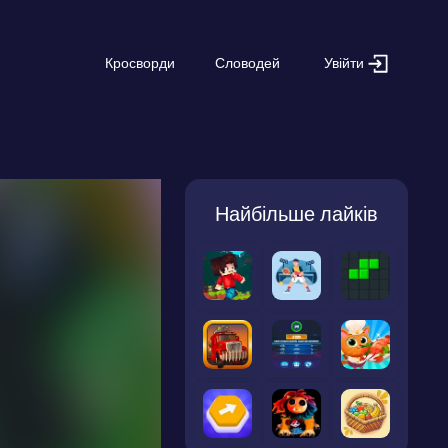
Увійти
Кросворди
Словодей
Найбільше лайків