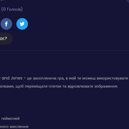
 (0 Голосів)
ює?
y and Jones - це захоплююча гра, в якій ти можеш використовувати
стрілками, щоб переміщати плитки та відновлювати зображення.
й геймплей
чного мислення