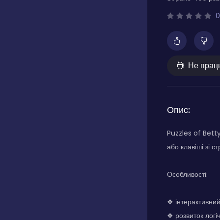
0
Не прац
Опис:
Puzzles of Bett
або клавіші зі 
Особливості:
❖ інтерактивни
❖ розвиток логі