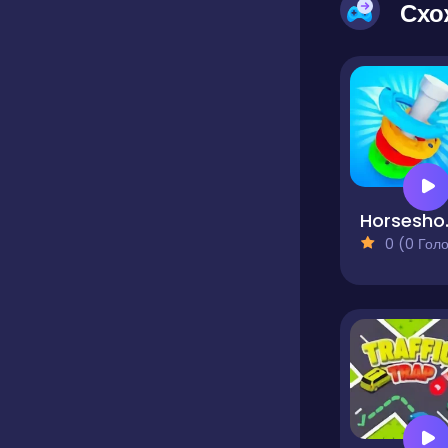
Схо
Horses
0 (0 Голосів