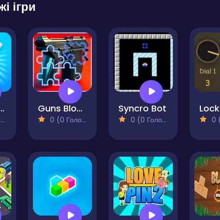
жі ігри
hoe Sort Puzzle Games
Guns Block Puzzle Blitz
Syncro Bot
)
0 (0 Голосів)
0 (0 Голосів)
0 (0