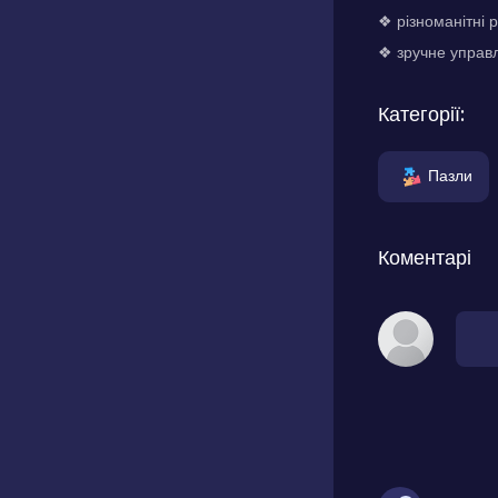
❖ різноманітні р
❖ зручне управ
Категорії:
Пазли
Коментарі