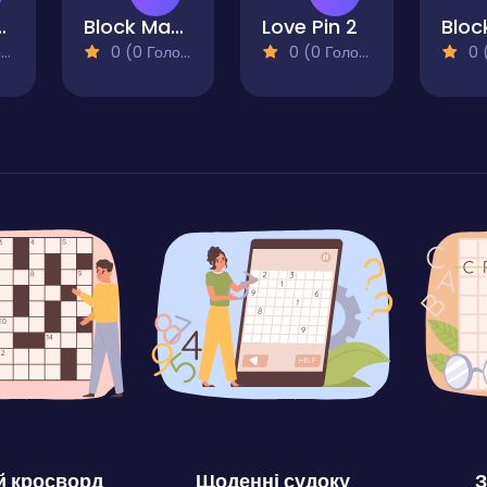
c Trap
Block Magic Puzzle
Love Pin 2
)
0 (0 Голосів)
0 (0 Голосів)
0 (0
 кросворд
Щоденні судоку
З