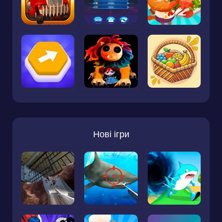
Нові ігри