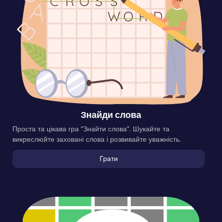
Знайди слова
Проста та цікава гра “Знайти слова”. Шукайте та
викреслюйте заховані слова і розвивайте уважність.
Грати