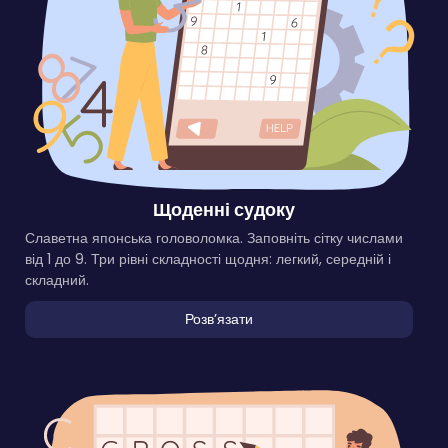
Щоденні судоку
Славетна японська головоломка. Заповніть сітку числами
від 1 до 9. Три рівні складності щодня: легкий, середній і
складний.
Розвʼязати