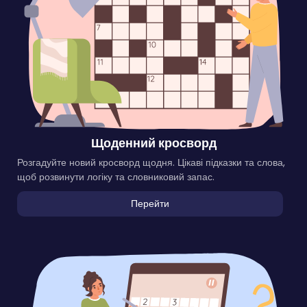
Щоденний кросворд
Розгадуйте новий кросворд щодня. Цікаві підказки та слова,
щоб розвинути логіку та словниковий запас.
Перейти