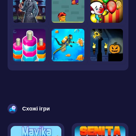
Схожі ігри