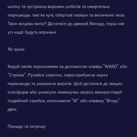
шляху ти зустрінеш ворожих роботів та смертельні
перешкоди, такі як кулі, обертові лазери та величезні леза.
Твоя кінцева мета? Дістатися до дверей Виходу, перш ніж
усі надії будуть втрачені.
Як грати
Керуй своїм персонажем за допомогою клавіш "WASD" або
"Стрілки". Рухайся спритно, перестрибуючи через
перешкоди та уникаючи ворогів. Щоб дістатися до вищих
платформ або уникнути неминучих загроз, використовуй
подвійний стрибок, натискаючи "W" або клавішу "Вгору"
двічі.
Поради та хитрощі