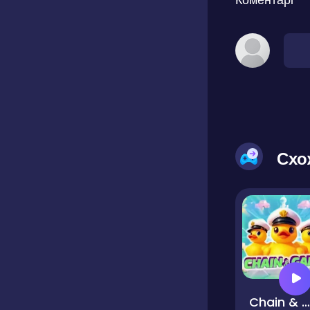
Схо
Chain & Gain!