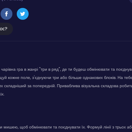
ює?
чарівна гра в жанрі "три в ряд", де ти будеш обмінювати та поєднув
уй кожне поле, з'єднуючи три або більше однакових блоків. На тебе
яких складніший за попередній. Приваблива візуальна складова робит
іх.
и мишею, щоб обмінювати та поєднувати їх. Формуй лінії з трьох а