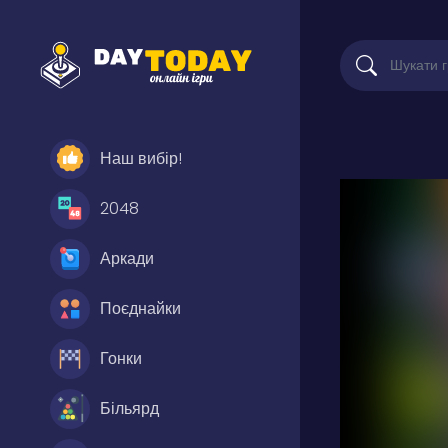
Наш вибір!
2048
Аркади
Поєднайки
Гонки
Більярд