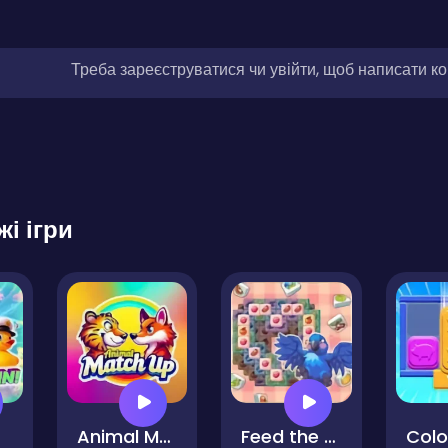
Треба зареєструватися чи увійти, щоб написати к
жі ігри
Animal Match-Up
Feed the Parrot