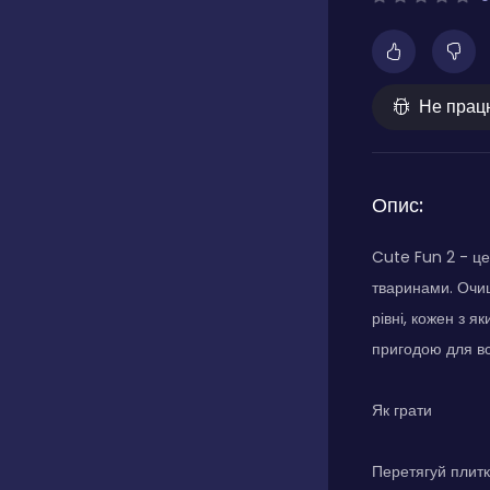
Не прац
Опис:
Cute Fun 2 - це 
тваринами. Очищ
рівні, кожен з 
пригодою для вс
Як грати
Перетягуй плитк