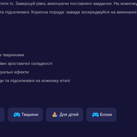
стити їх. Завершуй рівні, виконуючи поставлені завдання. На кожном
та підсилювачі. Корисна порада: завжди зосереджуйся на виконанні 
 з тваринами
івні зростаючої складності
зуальні ефекти
и та підсилювачі на кожному етапі
Тварини
Для дітей
Блоки