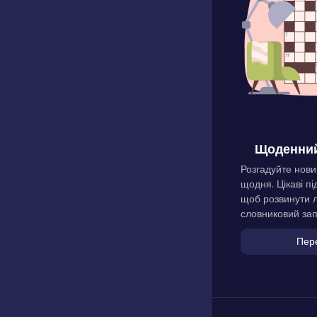
Щоденний
Розгадуйте нови
щодня. Цікаві пі
щоб розвинути л
словниковий зап
Пер