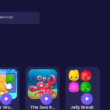
оментар
Color Wood Animal Jam
The Sea Rush
Jelly Break