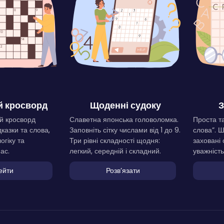
 кросворд
Щоденні судоку
З
й кросворд
Славетна японська головоломка.
Проста та
дказки та слова,
Заповніть сітку числами від 1 до 9.
слова”. 
огіку та
Три рівні складності щодня:
заховані 
ас.
легкий, середній і складний.
уважність
ейти
Розвʼязати