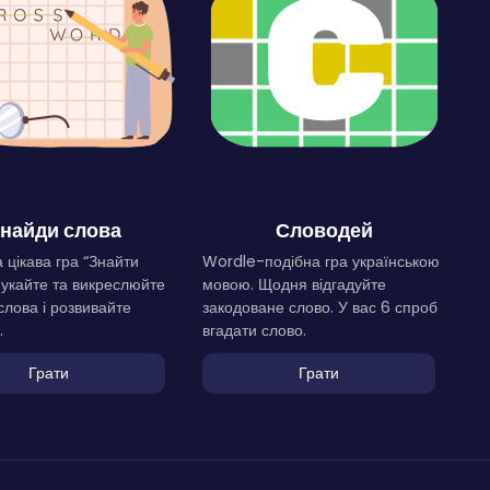
найди слова
Словодей
 цікава гра “Знайти
Wordle-подібна гра українською
Шукайте та викреслюйте
мовою. Щодня відгадуйте
слова і розвивайте
закодоване слово. У вас 6 спроб
.
вгадати слово.
Грати
Грати