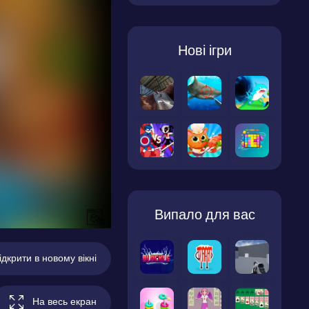
Нові ігри
Випало для вас
ідкрити в новому вікні
На весь екран