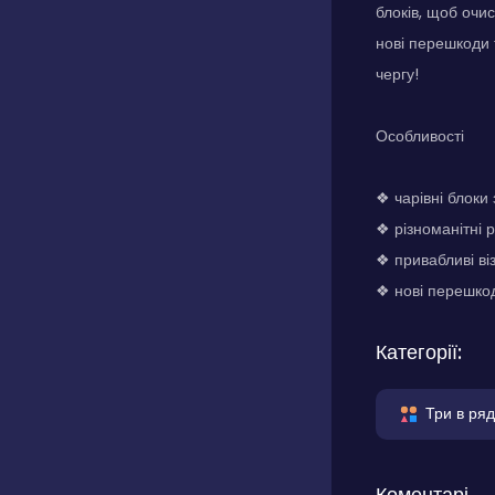
блоків, щоб очи
нові перешкоди 
чергу!
Особливості
❖ чарівні блоки
❖ різноманітні р
❖ привабливі ві
❖ нові перешкод
Категорії:
Три в ряд
Коментарі