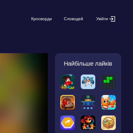
Увійти
Кросворди
Словодей
Найбільше лайків