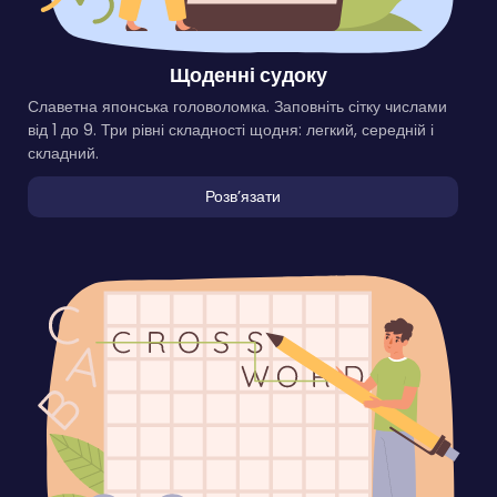
Щоденні судоку
Славетна японська головоломка. Заповніть сітку числами
від 1 до 9. Три рівні складності щодня: легкий, середній і
складний.
Розвʼязати