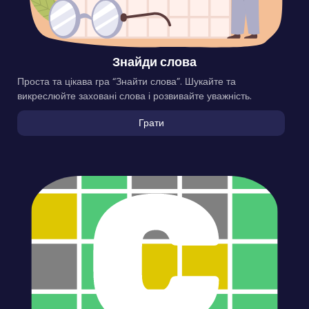
Знайди слова
Проста та цікава гра “Знайти слова”. Шукайте та
викреслюйте заховані слова і розвивайте уважність.
Грати