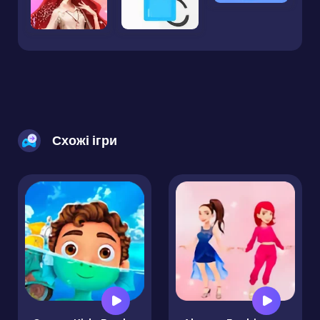
Схожі ігри