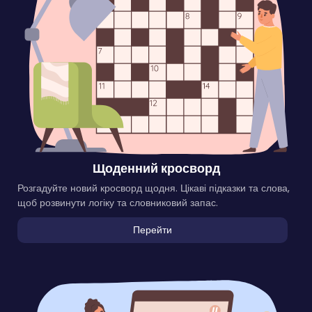
Щоденний кросворд
Розгадуйте новий кросворд щодня. Цікаві підказки та слова,
щоб розвинути логіку та словниковий запас.
Перейти