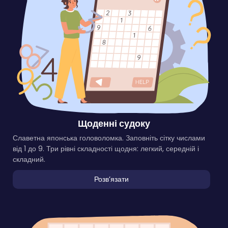
Щоденні судоку
Славетна японська головоломка. Заповніть сітку числами
від 1 до 9. Три рівні складності щодня: легкий, середній і
складний.
Розвʼязати