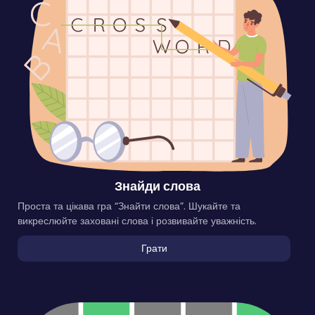
Знайди слова
Проста та цікава гра “Знайти слова”. Шукайте та
викреслюйте заховані слова і розвивайте уважність.
Грати