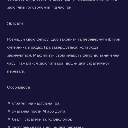
захопливі головоломки під час гри.
Як грати
Розміщуй свою фігуру, щоб захопити та перевернути фігури
суперника в рядах. Гра завершується, коли ходи
закінчуються. Максимізуй свою кількість фігур до закінчення
часу. Намагайся захопити краї дошки для стратегічної
переваги.
Особливості
❖ стратегічна настільна гра
❖ змагання проти AI або друга
❖ безліч стратегій та головоломок
❖ захоплення країв дошки для переваги