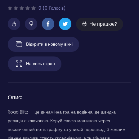
0 (0 Голосів)
Не працює?
Відкрити в новому вікні
На весь екран
Опис:
Road Blitz — це динамічна гра на водіння, де швидка
реакція є ключовою. Керуй своєю машиною через
нескінченний потік трафіку та уникай перешкод. З кожним
рівнем виклики стають складнішими, а ти збираєш