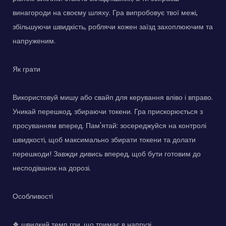
винагороди на своєму шляху. Гра випробовує твої межі,
збільшуючи швидкість, роблячи кожен заїзд захоплюючим та
напруженим.
Як грати
Використовуй мишу або свайп для керування вліво і вправо.
Уникай перешкод, збираючи токени. Гра прискорюється з
просуванням вперед. Пам'ятай: зосереджуйся на контролі
швидкості, щоб максимально збирати токени та долати
перешкоди! Завжди дивись вперед, щоб бути готовим до
несподіванок на дорозі.
Особливості
❖ швидкий темп гри, що тримає в напрузі