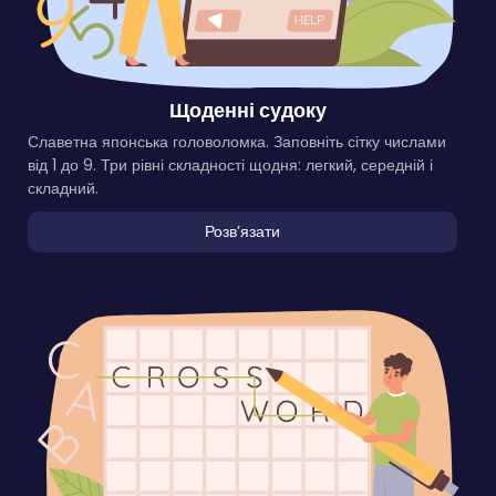
Щоденні судоку
Славетна японська головоломка. Заповніть сітку числами
від 1 до 9. Три рівні складності щодня: легкий, середній і
складний.
Розвʼязати