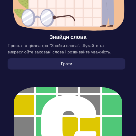
Знайди слова
Проста та цікава гра “Знайти слова”. Шукайте та
викреслюйте заховані слова і розвивайте уважність.
Грати