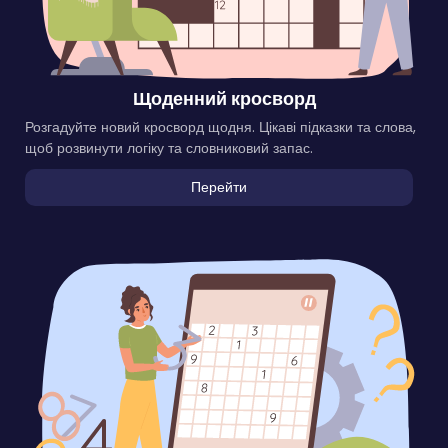
Щоденний кросворд
Розгадуйте новий кросворд щодня. Цікаві підказки та слова,
щоб розвинути логіку та словниковий запас.
Перейти