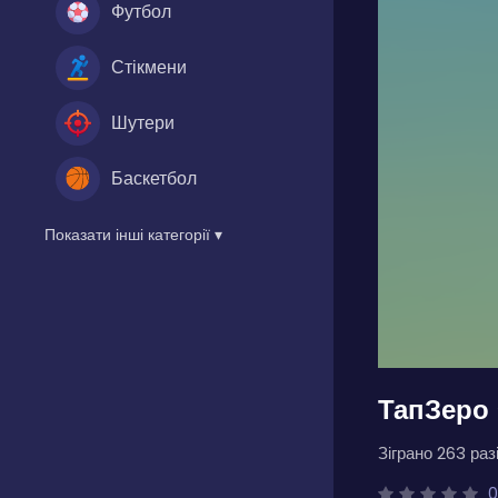
Футбол
Стікмени
Шутери
Баскетбол
Показати інші категорії ▾
ТапЗеро
Зіграно 263 разі
0