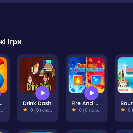
жі ігри
t it Right
Drink Dash
Fire And Water Falling
)
0 (0 Голосів)
0 (0 Голосів)
0 (0