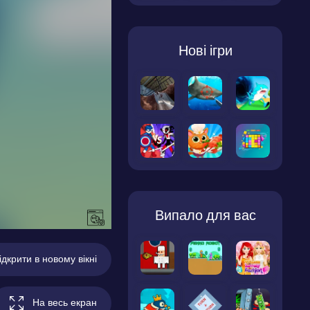
Нові ігри
Випало для вас
ідкрити в новому вікні
На весь екран