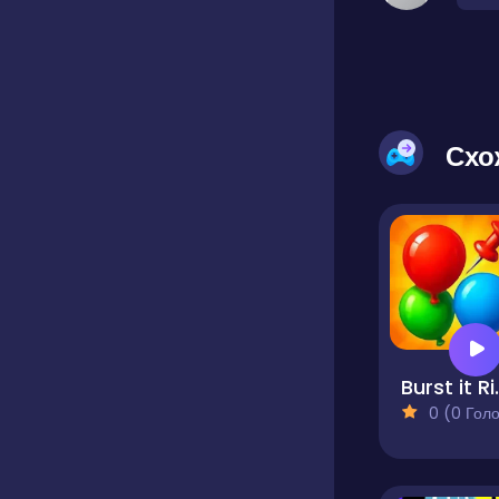
Схо
Burs
0 (0 Голосів