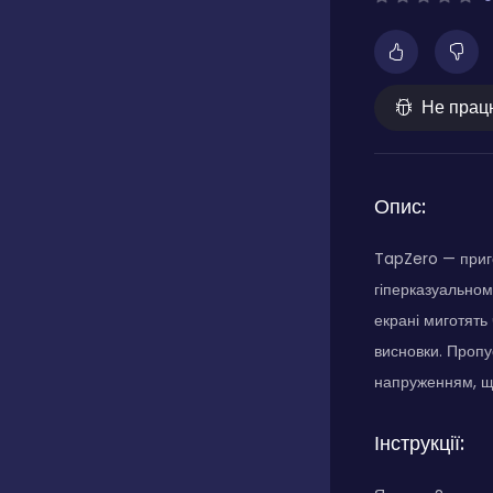
Не прац
Опис:
TapZero — пригот
гіперказуальном
екрані миготять
висновки. Пропу
напруженням, що
Інструкції: