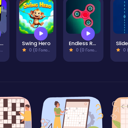
Hexa Jump ASMR
Swing Hero
Endless Rotation - Spinner Challenge
Slid
)
0 (0 Голосів)
0 (0 Голосів)
0 (0