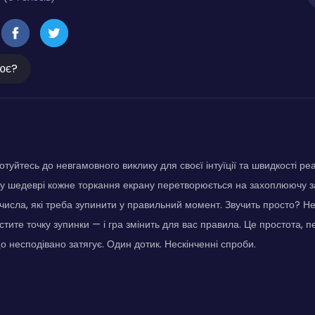
ює?
уйтесь до невгамовного виклику для своєї інтуїції та швидкості реа
у шедеврі кожне торкання екрану перетворюється на захоплюючу з
 числа, які треба зупинити у правильний момент. Звучить просто? Н
стите точку зупинки — і гра змінить для вас правила. Це простота, 
 несподівано затягує. Один дотик. Нескінченні спроби.