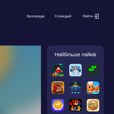
Увійти
Кросворди
Словодей
Найбільше лайків