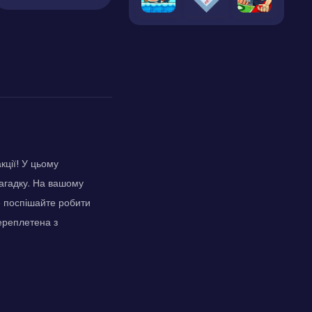
кції! У цьому
агадку. На вашому
е поспішайте робити
переплетена з