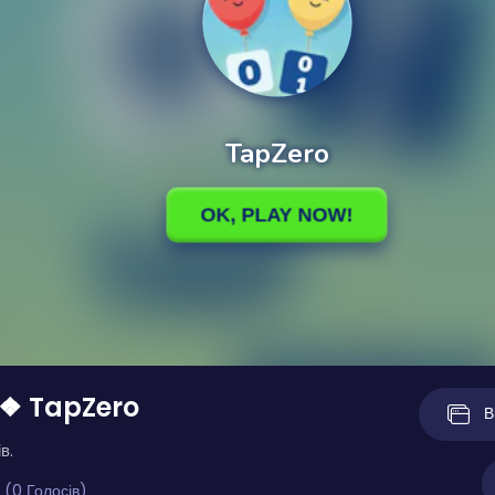
 ❖ TapZero
В
в.
 (0 Голосів)