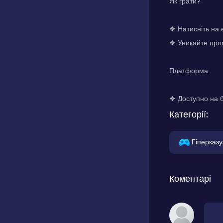
Як грати?
❖ Натисніть на 
❖ Уникайте пром
Платформа
❖ Доступно на б
Категорії:
Гіперказу
Коментарі