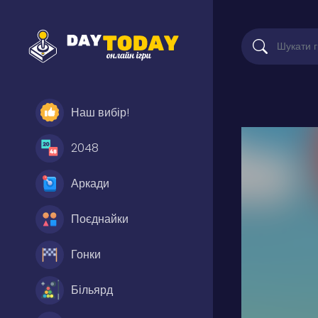
Наш вибір!
2048
Аркади
Поєднайки
Гонки
Більярд