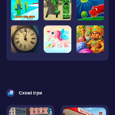
Схожі ігри