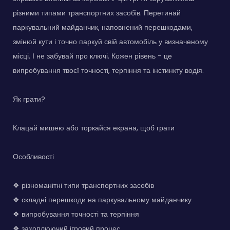
різними типами транспортних засобів. Перетинай
паркувальний майданчик, наповнений перешкодами,
змінюй кути і точно паркуй свій автомобіль у визначеному
місці. І не забувай про ключі. Кожен рівень - це
випробування твоєї точності, терпіння та інстинкту водія.
Як грати?
Клацай мишею або торкайся екрана, щоб грати
Особливості
❖ різноманітні типи транспортних засобів
❖ складні перешкоди на паркувальному майданчику
❖ випробування точності та терпіння
❖ захоплюючий ігровий процес