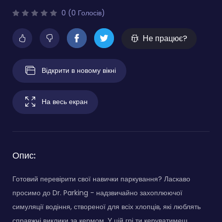
0 (0 Голосів)
Не працює?
Відкрити в новому вікні
На весь екран
Опис:
Готовий перевірити свої навички паркування? Ласкаво
просимо до Dr. Parking - надзвичайно захоплюючої
симуляції водіння, створеної для всіх хлопців, які люблять
справжні виклики за кермом. У цій грі ти керуватимеш