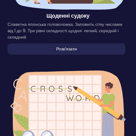
Щоденні судоку
Славетна японська головоломка. Заповніть сітку числами
від 1 до 9. Три рівні складності щодня: легкий, середній і
складний.
Розвʼязати