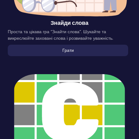
Знайди слова
Проста та цікава гра “Знайти слова”. Шукайте та
викреслюйте заховані слова і розвивайте уважність.
Грати