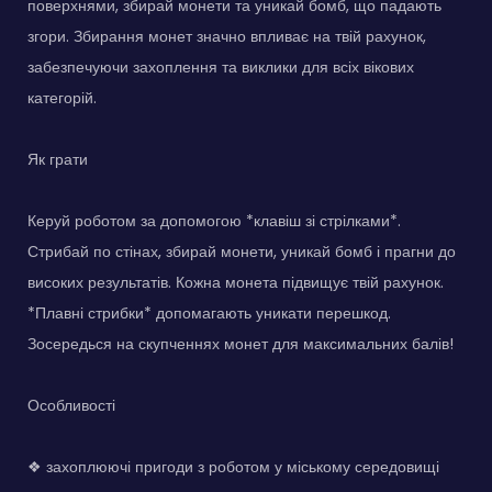
поверхнями, збирай монети та уникай бомб, що падають
згори. Збирання монет значно впливає на твій рахунок,
забезпечуючи захоплення та виклики для всіх вікових
категорій.
Як грати
Керуй роботом за допомогою *клавіш зі стрілками*.
Стрибай по стінах, збирай монети, уникай бомб і прагни до
високих результатів. Кожна монета підвищує твій рахунок.
*Плавні стрибки* допомагають уникати перешкод.
Зосередься на скупченнях монет для максимальних балів!
Особливості
❖ захоплюючі пригоди з роботом у міському середовищі