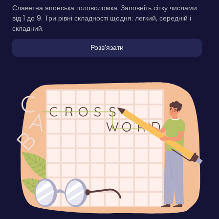
Славетна японська головоломка. Заповніть сітку числами
від 1 до 9. Три рівні складності щодня: легкий, середній і
складний.
Розвʼязати