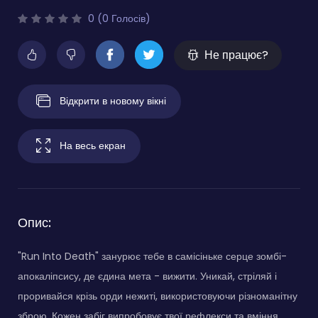
0 (0 Голосів)
Не працює?
Відкрити в новому вікні
На весь екран
Опис:
"Run Into Death" занурює тебе в самісіньке серце зомбі-
апокаліпсису, де єдина мета - вижити. Уникай, стріляй і
проривайся крізь орди нежиті, використовуючи різноманітну
зброю. Кожен забіг випробовує твої рефлекси та вміння,