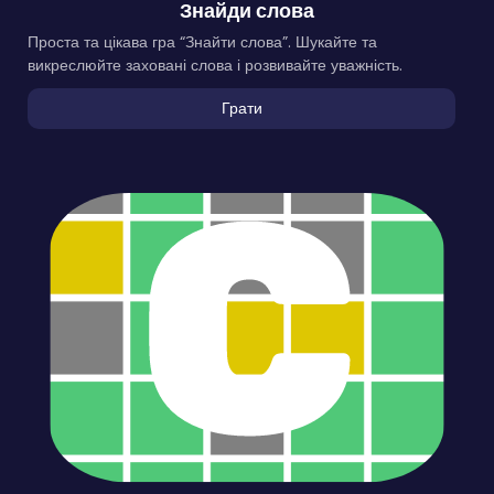
Знайди слова
Проста та цікава гра “Знайти слова”. Шукайте та
викреслюйте заховані слова і розвивайте уважність.
Грати