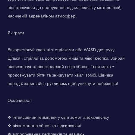
підштовхуючи до опанування підсилювачів у моторошній,
насиченій адреналіном атмосфері.
Як грати
Використовуй клавіші зі стрілками або WASD для руху.
Цілься і стріляй за допомогою миші та лівої кнопки. Збирай
підсилювачі та вдосконалюй свою зброю. Твоя мета -
продовжувати бігти та знищувати хвилі зомбі. Швидка
порада: залишайся рухливим, щоб уникнути небезпеки!
Особливості
❖ інтенсивний геймплей у світі зомбі-апокаліпсису
❖ різноманітна зброя та підсилювачі
❖ випробування рефлексів та навичок