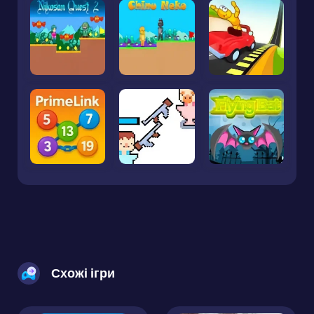
Схожі ігри