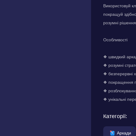
Використовуй кл
покращуй здібно
розумні рішення
Особливості
❖ швидкий арка
❖ розумні страт
❖ безперервні х
❖ покращення п
❖ розблокування
❖ унікальні пере
Категорії:
Аркади