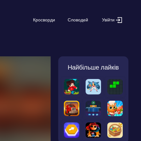
Увійти
Кросворди
Словодей
Найбільше лайків