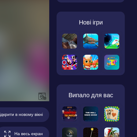
Нові ігри
Випало для вас
ідкрити в новому вікні
На весь екран