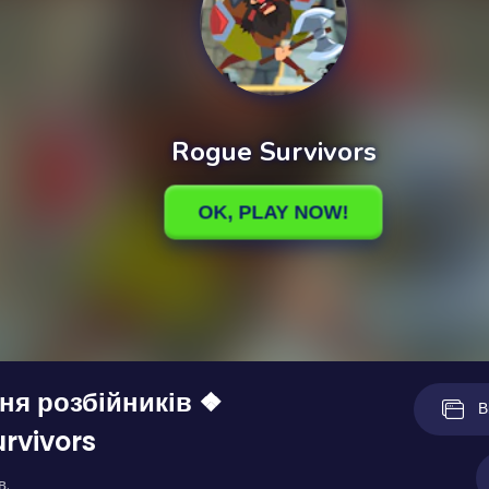
ня розбійників ❖
В
rvivors
в.