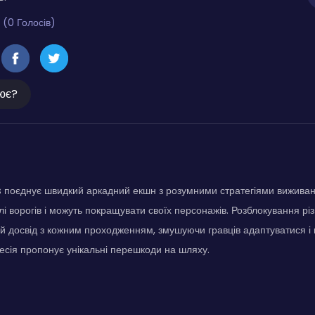
 (0 Голосів)
ює?
 поєднує швидкий аркадний екшн з розумними стратегіями виживанн
і ворогів і можуть покращувати своїх персонажів. Розблокування різ
й досвід з кожним проходженням, змушуючи гравців адаптуватися 
сесія пропонує унікальні перешкоди на шляху.