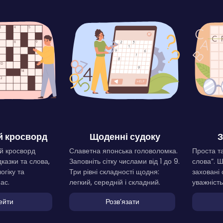
 кросворд
Щоденні судоку
З
й кросворд
Славетна японська головоломка.
Проста та
дказки та слова,
Заповніть сітку числами від 1 до 9.
слова”. 
огіку та
Три рівні складності щодня:
заховані 
ас.
легкий, середній і складний.
уважність
ейти
Розвʼязати