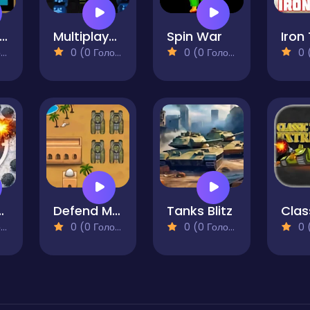
nfinity Tank Battle
Multiplayer Tanks
Spin War
Iron
)
0 (0 Голосів)
0 (0 Голосів)
0 (0
kirmish
Defend Military Base
Tanks Blitz
)
0 (0 Голосів)
0 (0 Голосів)
0 (0