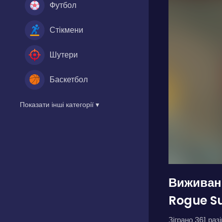
Футбол
Стікмени
Шутери
Баскетбол
Показати інші категорії ▾
Виживан
Rogue Su
Зіграно 361 разі