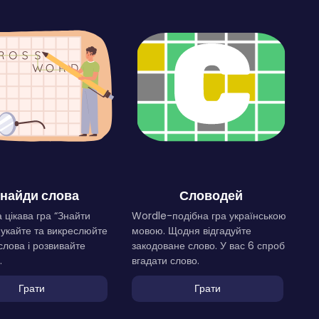
найди слова
Словодей
 цікава гра “Знайти
Wordle-подібна гра українською
Шукайте та викреслюйте
мовою. Щодня відгадуйте
слова і розвивайте
закодоване слово. У вас 6 спроб
.
вгадати слово.
Грати
Грати