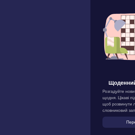
Щоденний
Розгадуйте нови
щодня. Цікаві пі
щоб розвинути л
словниковий зап
Пер