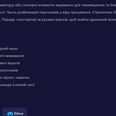
авіатуру або сенсорні елементи керування для переміщення та бою
сті. Часто розблоковуй персонажів у міру просування. Стратегічно 
. Порада: спостерігай за рухами ворогів, щоб знайти ідеальний мом
дний екшн
егії виживання
вилі ворогів
ерсонажів
 героїв і навичок
шкоди в кожній сесії
Війна