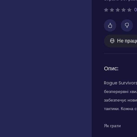
0
Не прац
Опис:
Rogue Survivors
безперервні хвил
забезпечує нови
тактики. Кожна 
Як грати