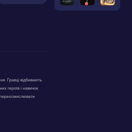
я. Гравці відбивають
них героїв і навичок
і переосмислювати