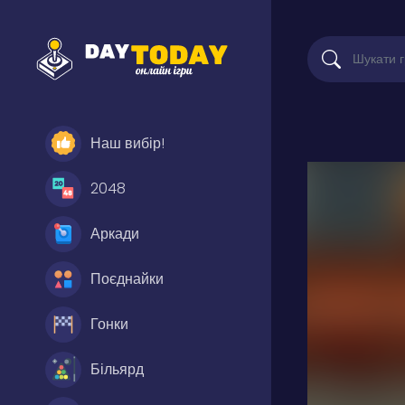
Наш вибір!
2048
Аркади
Поєднайки
Гонки
Більярд