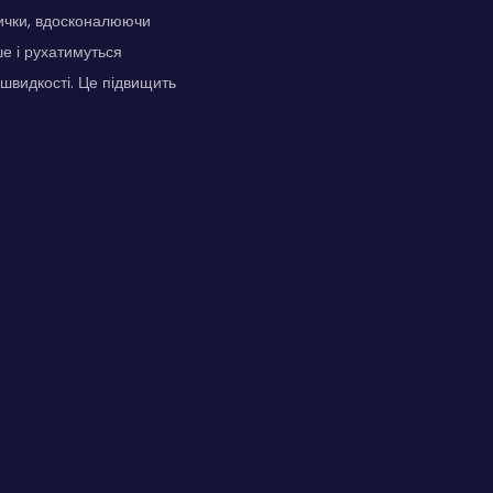
вички, вдосконалюючи
ше і рухатимуться
 швидкості. Це підвищить