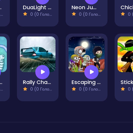
hristmas
DuaLight - A Reflected Game
Neon Jump
)
0 (0 Голосів)
0 (0 Голосів)
0 (0
e IO War
Rally Championship 2
Escaping Zombie
)
0 (0 Голосів)
0 (0 Голосів)
0 (0