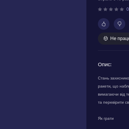
0
Не прац
Опис:
Стань захиснико
ракети, що набл
вимагаючи від т
та перевірити св
Як грати