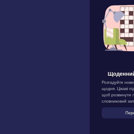
Щоденний
Розгадуйте нови
щодня. Цікаві пі
щоб розвинути л
словниковий зап
Пер