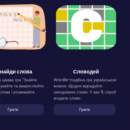
найди слова
Словодей
 цікава гра “Знайти
Wordle-подібна гра українською
Шукайте та викреслюйте
мовою. Щодня відгадуйте
слова і розвивайте
закодоване слово. У вас 6 спроб
.
вгадати слово.
Грати
Грати