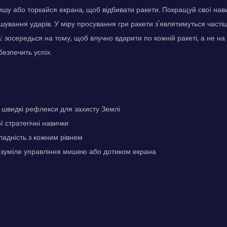
шу або торкайся екрана, щоб відбивати ракети. Покращуй свої на
ашування ударів. У міру просування гри ракети з'являтимуться часті
 зосередься на тому, щоб влучно вдарити по кожній ракеті, а не на
абезпечить успіх.
швидкі рефлекси для захисту Землі
 стратегічні навички
адність з кожним рівнем
озуміле управління мишею або дотиком екрана