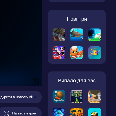
Нові ігри
Випало для вас
ідкрити в новому вікні
На весь екран