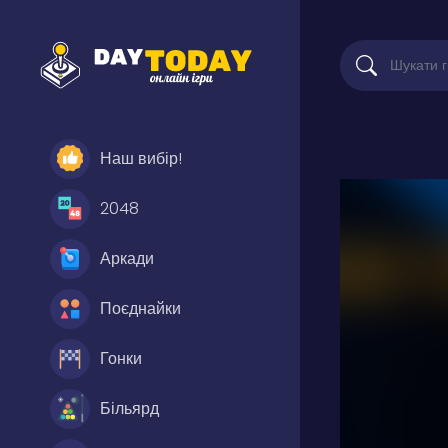
Наш вибір!
2048
Аркади
Поєднайки
Гонки
Більярд