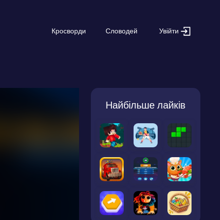
Увійти
Кросворди
Словодей
Найбільше лайків