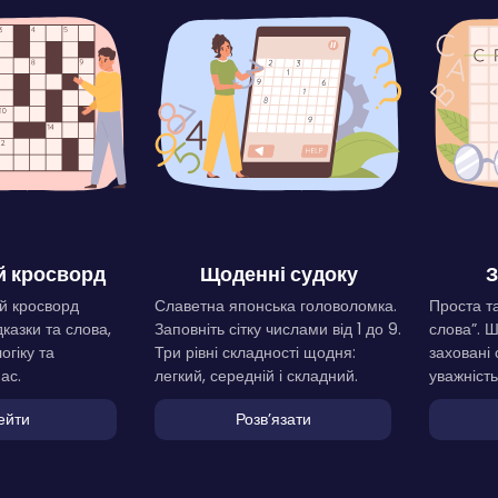
 кросворд
Щоденні судоку
З
й кросворд
Славетна японська головоломка.
Проста та
дказки та слова,
Заповніть сітку числами від 1 до 9.
слова”. 
огіку та
Три рівні складності щодня:
заховані 
ас.
легкий, середній і складний.
уважність
ейти
Розвʼязати