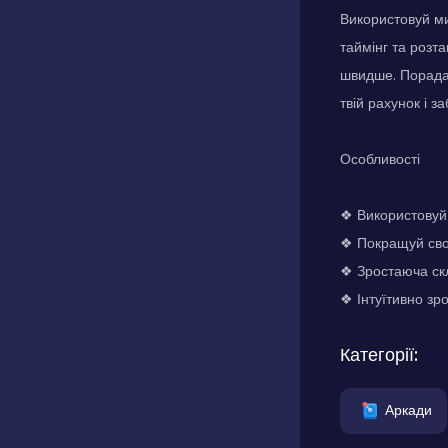
Використовуй ми
таймінг та розт
швидше. Порада:
твій рахунок і з
Особливості
❖ Використовуй 
❖ Покращуй свої
❖ Зростаюча скл
❖ Інтуїтивно зр
Категорії:
Аркади