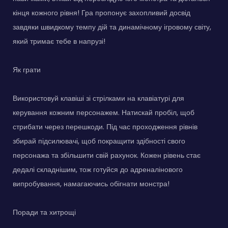
кінця кожного рівня! Гра пропонує захопливий досвід
завдяки швидкому темпу дій та динамічному ігровому світу,
який тримає тебе в напрузі!
Як грати
Використовуй клавіші зі стрілками на клавіатурі для
керування кожним персонажем. Натискай пробіл, щоб
стрибати через перешкоди. Під час проходження рівнів
збирай підсилювачі, щоб покращити здібності свого
персонажа та збільшити свій рахунок. Кожен рівень стає
дедалі складнішим, тож готуйся до адреналінового
випробування, намагаючись обігнати монстра!
Поради та хитрощі