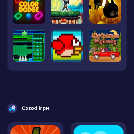
Схожі ігри