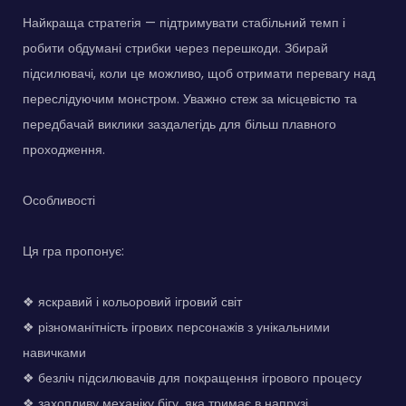
Найкраща стратегія — підтримувати стабільний темп і
робити обдумані стрибки через перешкоди. Збирай
підсилювачі, коли це можливо, щоб отримати перевагу над
переслідуючим монстром. Уважно стеж за місцевістю та
передбачай виклики заздалегідь для більш плавного
проходження.
Особливості
Ця гра пропонує:
❖ яскравий і кольоровий ігровий світ
❖ різноманітність ігрових персонажів з унікальними
навичками
❖ безліч підсилювачів для покращення ігрового процесу
❖ захопливу механіку бігу, яка тримає в напрузі