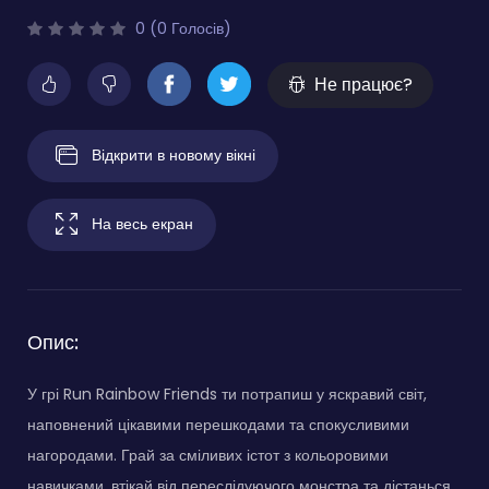
0 (0 Голосів)
Не працює?
Відкрити в новому вікні
На весь екран
Опис:
У грі Run Rainbow Friends ти потрапиш у яскравий світ,
наповнений цікавими перешкодами та спокусливими
нагородами. Грай за сміливих істот з кольоровими
навичками, втікай від переслідуючого монстра та дістанься