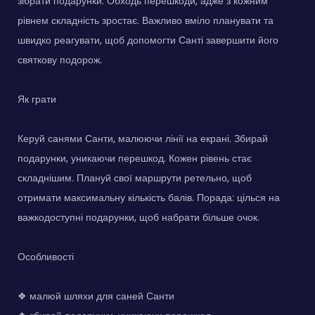
зібрати подарунки. Обходь перешкоди, адже з кожним
рівнем складність зростає. Важливо вміло планувати та
швидко реагувати, щоб допомогти Санті завершити його
святкову подорож.
Як грати
Керуй санями Санти, малюючи лінії на екрані. Збирай
подарунки, уникаючи перешкод. Кожен рівень стає
складнішим. Плануй свої маршрути ретельно, щоб
отримати максимальну кількість балів. Порада: цілься на
важкодоступні подарунки, щоб набрати більше очок.
Особливості
❖ малюй шляхи для саней Санти