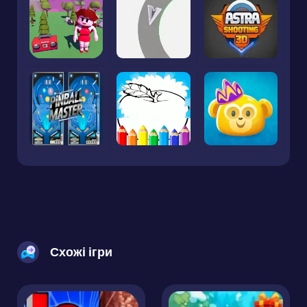
Схожі ігри