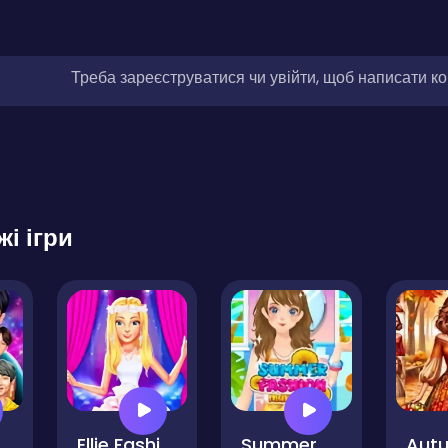
Треба зареєструватися чи увійти, щоб написати к
жі ігри
BTS Signature Fashion Style
Ellie Fashion Fever
Summer Fashion Makeover