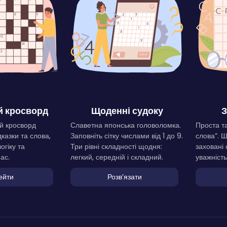
 кросворд
Щоденні судоку
З
й кросворд
Славетна японська головоломка.
Проста та
дказки та слова,
Заповніть сітку числами від 1 до 9.
слова”. 
огіку та
Три рівні складності щодня:
заховані 
ас.
легкий, середній і складний.
уважність
ейти
Розвʼязати