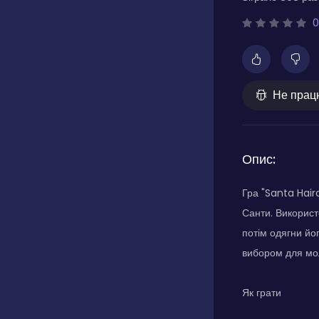
0
Не прац
Опис:
Гра "Santa Hair
Санти. Використ
потім одягни йо
вибором для мол
Як грати