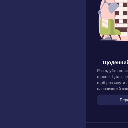
Щоденний
Розгадуйте нови
щодня. Цікаві пі
щоб розвинути л
словниковий зап
Пер