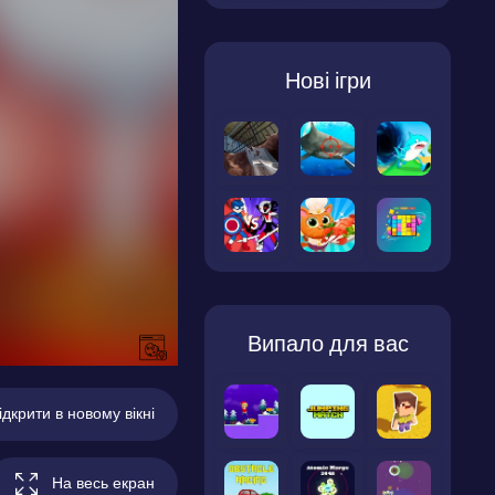
Нові ігри
Випало для вас
ідкрити в новому вікні
На весь екран