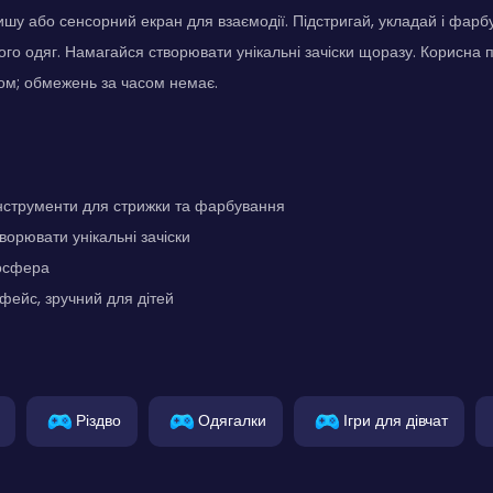
шу або сенсорний екран для взаємодії. Підстригай, укладай і фарб
ого одяг. Намагайся створювати унікальні зачіски щоразу. Корисна
ом; обмежень за часом немає.
інструменти для стрижки та фарбування
ворювати унікальні зачіски
осфера
фейс, зручний для дітей
Різдво
Одягалки
Ігри для дівчат