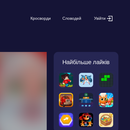
Увійти
Кросворди
Словодей
Найбільше лайків