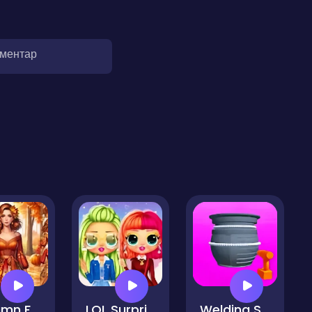
оментар
Autumn Fashion Game For Girls
LOL Surprise Preppy Fashion
Welding Simulation