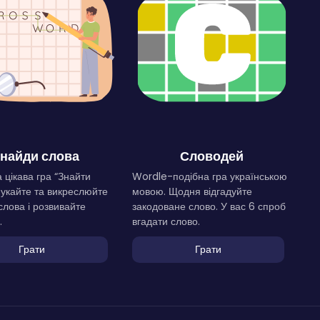
найди слова
Словодей
 цікава гра “Знайти
Wordle-подібна гра українською
Шукайте та викреслюйте
мовою. Щодня відгадуйте
слова і розвивайте
закодоване слово. У вас 6 спроб
.
вгадати слово.
Грати
Грати