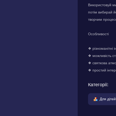
Використовуй ми
потім вибирай й
творчим процес
Особливості
❖ різноманітні 
❖ можливість ст
❖ святкова атм
❖ простий інтер
Категорії:
Для дітей