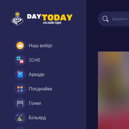
Наш вибір!
2048
Аркади
Поєднайки
Гонки
Більярд