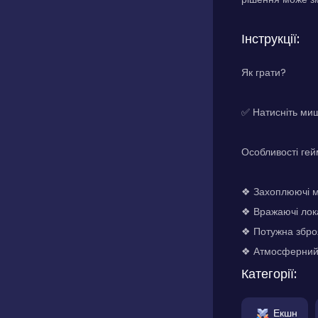
Інструкції:
Як грати?
✅ Натисніть миш
Особливості ге
❖ Захоплюючі мі
❖ Вражаючі лока
❖ Потужна збро
❖ Атмосферний к
Категорії:
Екшн