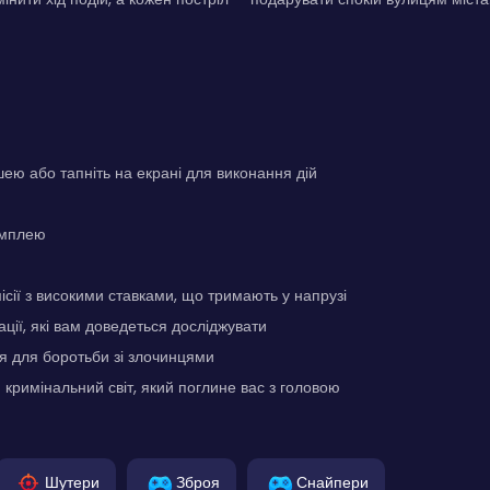
ею або тапніть на екрані для виконання дій
ймплею
сії з високими ставками, що тримають у напрузі
ції, які вам доведеться досліджувати
я для боротьби зі злочинцями
римінальний світ, який поглине вас з головою
Шутери
Зброя
Снайпери