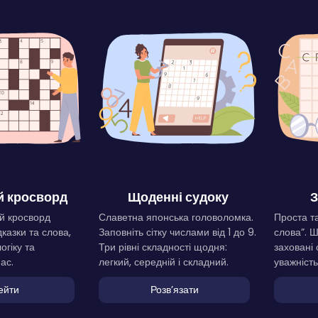
 кросворд
Щоденні судоку
З
й кросворд
Славетна японська головоломка.
Проста та
дказки та слова,
Заповніть сітку числами від 1 до 9.
слова”. 
огіку та
Три рівні складності щодня:
заховані 
ас.
легкий, середній і складний.
уважність
ейти
Розвʼязати