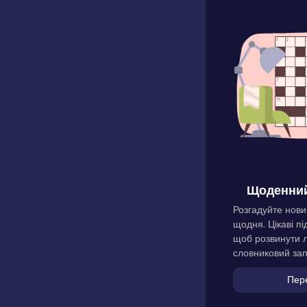
Щоденний
Розгадуйте нови
щодня. Цікаві пі
щоб розвинути л
словниковий зап
Пер