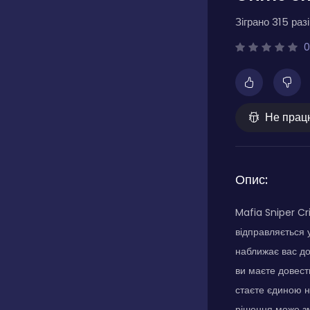
Зіграно 315 разі
0
Не прац
Опис:
Mafia Sniper Cr
відправляється 
наближає вас до
ви маєте довест
стаєте єдиною н
рішення може зм