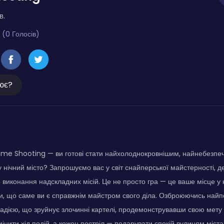
в.
 (0 Голосів)
ює?
ime Shooting — ви готові стати найхолоднокровнішим, найнебезпе
у нічний місто? Запрошуємо вас у світ снайперської майстерності, д
 виконання надскладних місій. Це не просто гра — це ваше місце у к
и, що саме ви є справжнім майстром свого діла. Озброюючись най
адією, що зруйнує злочинні картелі, продемонструвавши свою мету 
інити хід подій, а кожен постріл — подарувати спокій вулицям міста