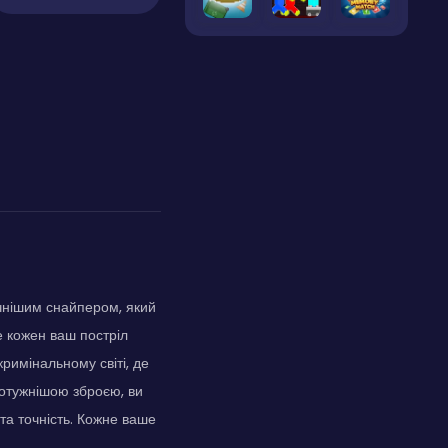
чнішим снайпером, який
е кожен ваш постріл
римінальному світі, де
потужнішою зброєю, ви
та точність. Кожне ваше
.