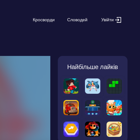
Увійти
Кросворди
Словодей
Найбільше лайків