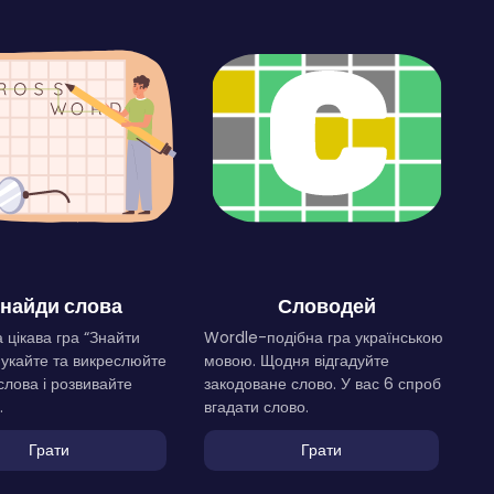
найди слова
Словодей
 цікава гра “Знайти
Wordle-подібна гра українською
Шукайте та викреслюйте
мовою. Щодня відгадуйте
слова і розвивайте
закодоване слово. У вас 6 спроб
.
вгадати слово.
Грати
Грати