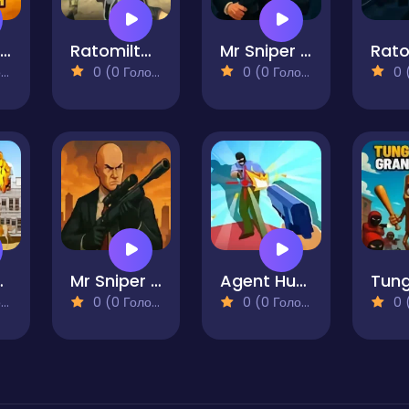
Sniper Gold Rush 3D
Ratomilton Counter Terrorist
Mr Sniper 2 Silent Assassin
)
0 (0 Голосів)
0 (0 Голосів)
0 (0
lash
Mr Sniper Hunter Frenzy
Agent Hunt Hitman Shooter
)
0 (0 Голосів)
0 (0 Голосів)
0 (0