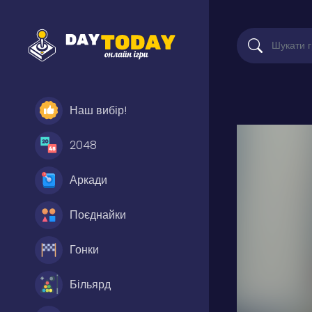
Наш вибір!
2048
Аркади
Поєднайки
Гонки
Більярд