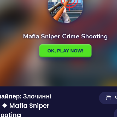
айпер: Злочинні
В
 ❖ Mafia Sniper
ooting