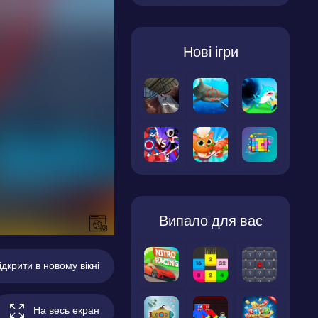
Нові ігри
Випало для вас
ідкрити в новому вікні
На весь екран