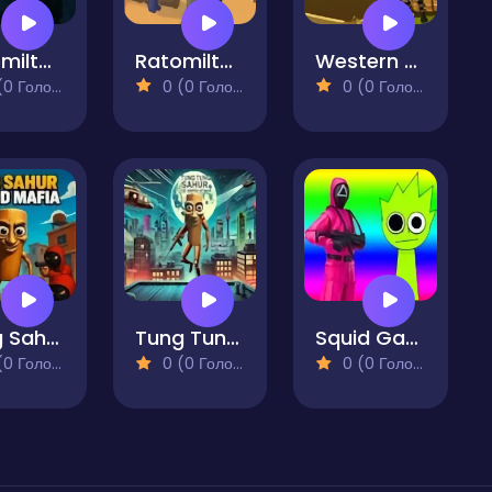
Ratomilton the Hitman
Ratomilton Extreme Gunner
Western Gunfight
 Голосів)
0 (0 Голосів)
0 (0 Голосів)
Tung Sahur Grand Mafia
Tung Tung Sahur The Sniper Hitman
Squid Game 2 Sprunki Shooter
 Голосів)
0 (0 Голосів)
0 (0 Голосів)