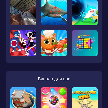
Випало для вас