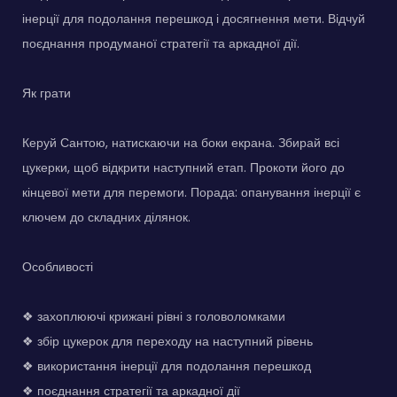
інерції для подолання перешкод і досягнення мети. Відчуй
поєднання продуманої стратегії та аркадної дії.
Як грати
Керуй Сантою, натискаючи на боки екрана. Збирай всі
цукерки, щоб відкрити наступний етап. Прокоти його до
кінцевої мети для перемоги. Порада: опанування інерції є
ключем до складних ділянок.
Особливості
❖ захоплюючі крижані рівні з головоломками
❖ збір цукерок для переходу на наступний рівень
❖ використання інерції для подолання перешкод
❖ поєднання стратегії та аркадної дії