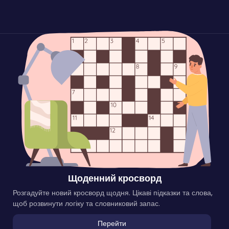
Щоденний кросворд
Розгадуйте новий кросворд щодня. Цікаві підказки та слова,
щоб розвинути логіку та словниковий запас.
Перейти