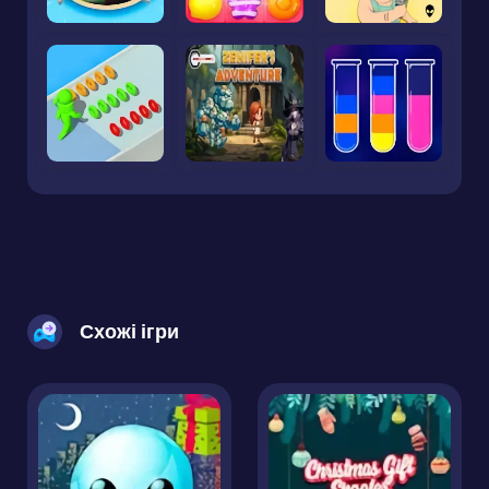
Схожі ігри