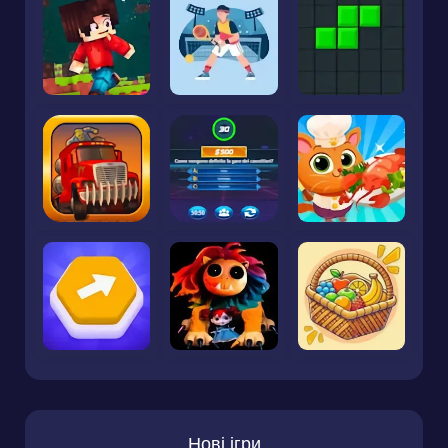
Нові ігри