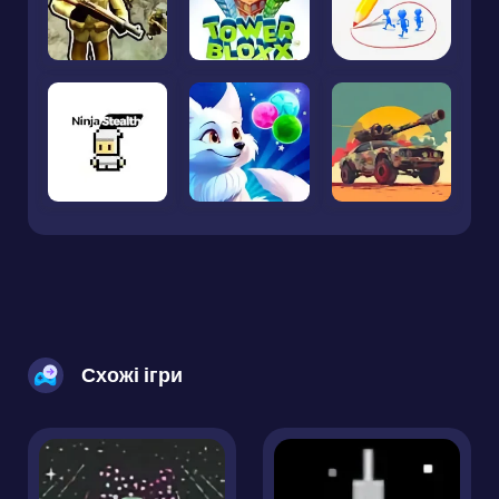
Схожі ігри