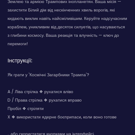
Землею та армією Трампових інопланетян. Ваша місія —
захистити Білий дім від нескінченних хвиль ворогів, які
кидають виклик навіть найсміливішим. Керуйте надсучасним
кораблем, уникливим від десяток силуетів, що насуваються
з глибини космосу. Ваша реакція та влучність — ключ до
перемоги!
Інструкції:
Як грати у 'Космічні Загарбники Трампа'?
A / Ліва стрілка ❖ рухатися вліво
D / Права стрілка ❖ рухатися вправо
Пробіл ❖ стріляти
X ❖ використати ядерне боєприпаси, коли воно готове
.. або скористатися кнопками на інтерфейсі.