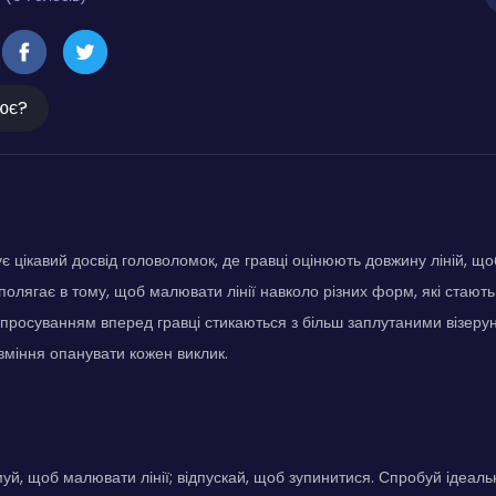
ює?
є цікавий досвід головоломок, де гравці оцінюють довжину ліній, що
полягає в тому, щоб малювати лінії навколо різних форм, які стают
 просуванням вперед гравці стикаються з більш заплутаними візер
 вміння опанувати кожен виклик.
муй, щоб малювати лінії; відпускай, щоб зупинитися. Спробуй ідеаль