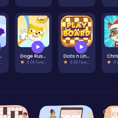
ke Draw and Erase
Doge Rush Draw Home Puzzle
Dots n Lines
)
0 (0 Голосів)
0 (0 Голосів)
0 (0