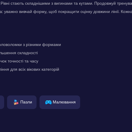
Рівні стають складнішими з вигинами та кутами. Продовжуй тренув
зка: уважно вивчай форму, щоб покращити оцінку довжини лінії. Кожн
оловоломки з різними формами
льшення складності
чок точності та часу
ння для всіх вікових категорій
Пазли
Малювання