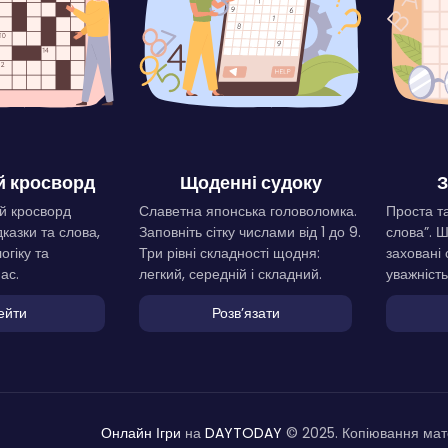
 кросворд
Щоденні судоку
З
й кросворд
Славетна японська головоломка.
Проста та
дказки та слова,
Заповніть сітку числами від 1 до 9.
слова”. 
огіку та
Три рівні складності щодня:
заховані 
ас.
легкий, середній і складний.
уважність
ейти
Розвʼязати
Онлайн Ігри
на
DAYTODAY
© 2025. Копіювання мате