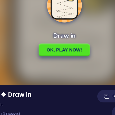
 ❖ Draw in
В
в.
 (0 Голосів)