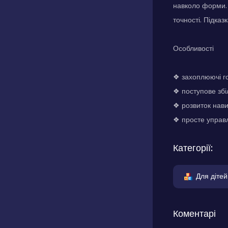
навколо форми. 
точності. Підка
Особливості
❖ захоплюючі г
❖ поступове збі
❖ розвиток нави
❖ просте управлі
Категорії:
Для дітей
Коментарі