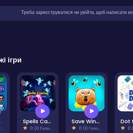
Треба зареєструватися чи увійти, щоб написати к
жі ігри
heroes
Spells Casting
Save Winnie
Dot 
)
0 (0 Голосів)
0 (0 Голосів)
0 (0