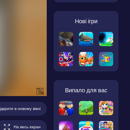
Нові ігри
Випало для вас
ідкрити в новому вікні
На весь екран