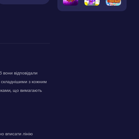
б вони відповідали
ь складнішими з кожним
унками, що вимагають
но вписати лінію