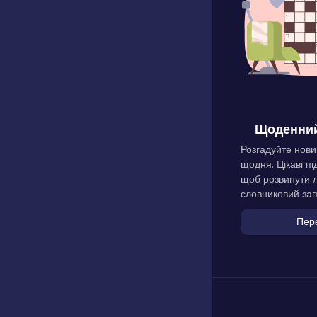
Щоденний
Розгадуйте нови
щодня. Цікаві пі
щоб розвинути л
словниковий зап
Пер