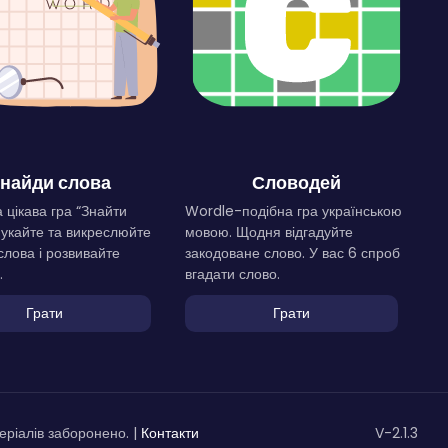
найди слова
Словодей
 цікава гра “Знайти
Wordle-подібна гра українською
Шукайте та викреслюйте
мовою. Щодня відгадуйте
слова і розвивайте
закодоване слово. У вас 6 спроб
.
вгадати слово.
Грати
Грати
ріалів заборонено. |
Контакти
V-2.1.3