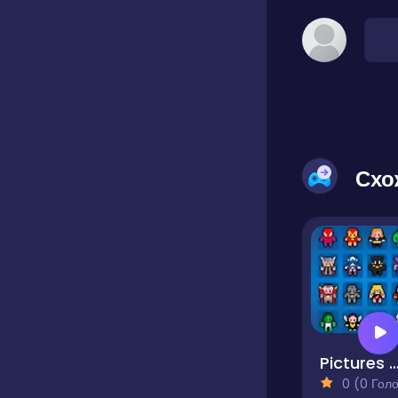
Схо
Pictures by Numbers - Super
0 (0 Голосів