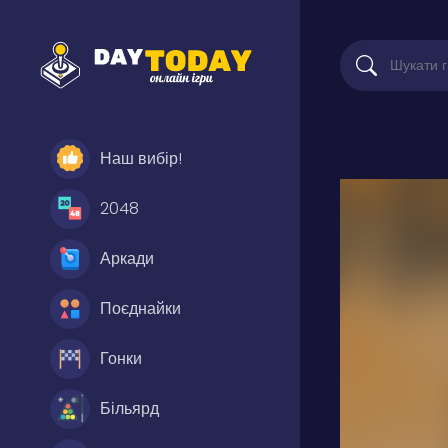
Наш вибір!
2048
Аркади
Поєднайки
Гонки
Більярд