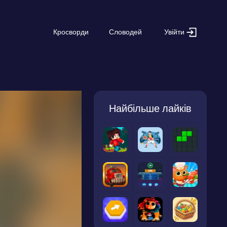
Увійти
Кросворди
Словодей
Найбільше лайків