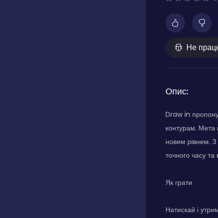
Не прац
Опис:
Draw in пропону
контурам. Мета 
новим рівнем. З
точного часу та
Як грати
Натискай і утри