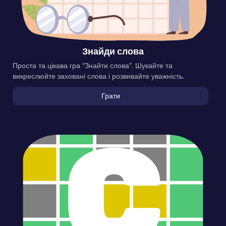
Знайди слова
Проста та цікава гра “Знайти слова”. Шукайте та
викреслюйте заховані слова і розвивайте уважність.
Грати