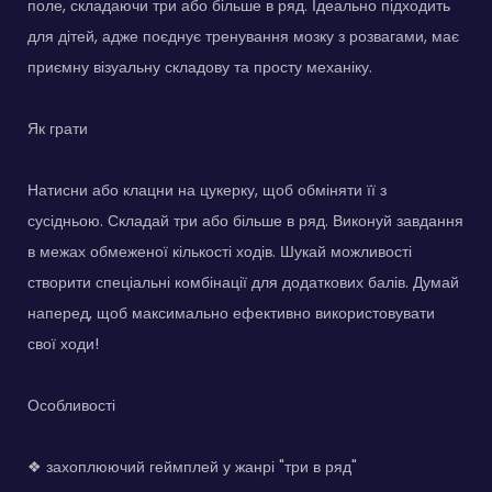
поле, складаючи три або більше в ряд. Ідеально підходить
для дітей, адже поєднує тренування мозку з розвагами, має
приємну візуальну складову та просту механіку.
Як грати
Натисни або клацни на цукерку, щоб обміняти її з
сусідньою. Складай три або більше в ряд. Виконуй завдання
в межах обмеженої кількості ходів. Шукай можливості
створити спеціальні комбінації для додаткових балів. Думай
наперед, щоб максимально ефективно використовувати
свої ходи!
Особливості
❖ захоплюючий геймплей у жанрі "три в ряд"