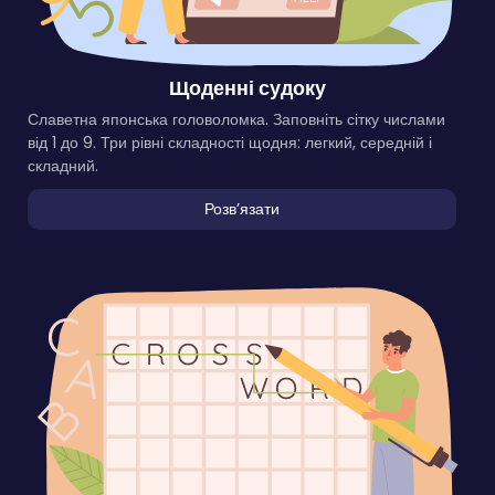
Щоденні судоку
Славетна японська головоломка. Заповніть сітку числами
від 1 до 9. Три рівні складності щодня: легкий, середній і
складний.
Розвʼязати