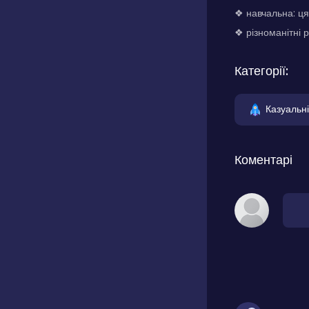
❖ навчальна: ця
❖ різноманітні р
Категорії:
Казуальні
Коментарі