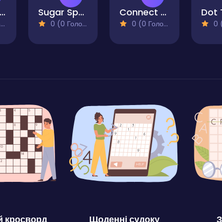
arble Zumar
Sugar Spalash
Connect the Blocks Mind Grid
)
0 (0 Голосів)
0 (0 Голосів)
0 (0
 кросворд
Щоденні судоку
З