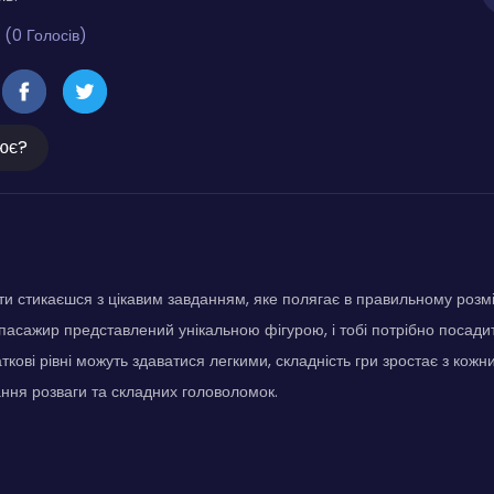
 (0 Голосів)
ює?
и стикаєшся з цікавим завданням, яке полягає в правильному розм
 пасажир представлений унікальною фігурою, і тобі потрібно посади
аткові рівні можуть здаватися легкими, складність гри зростає з кож
ння розваги та складних головоломок.