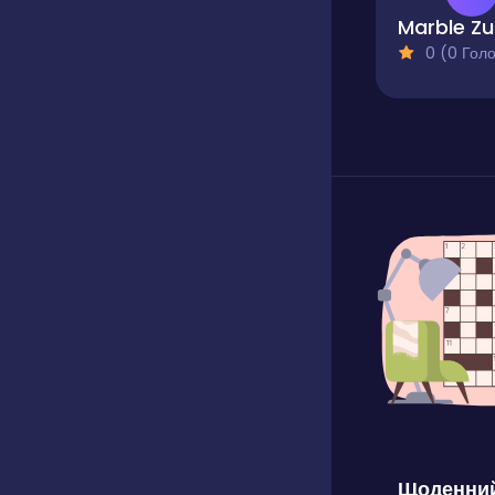
M
0 (0 Голосів
Щоденний