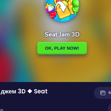
 джем 3D ❖ Seat
В
ів.