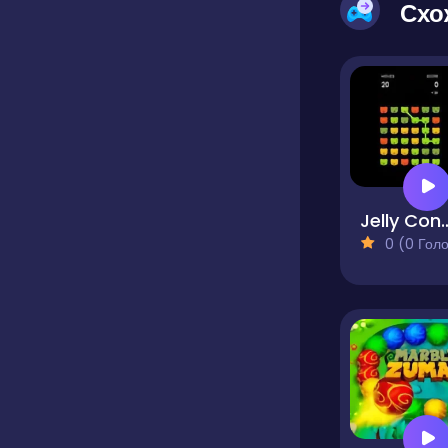
Схо
Jelly C
0 (0 Голосів