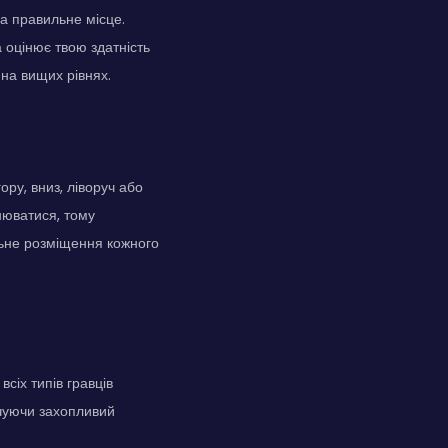
а правильне місце.
 оцінює твою здатність
 на вищих рівнях.
ору, вниз, ліворуч або
нюватися, тому
ильне розміщення кожного
сіх типів гравців
ечуючи захопливий