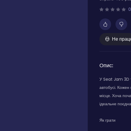
0
Не прац
Опис:
У Seat Jam 3D т
автобусі. Кожен
місце. Хоча поч
ідеальне поєдна
Як грати