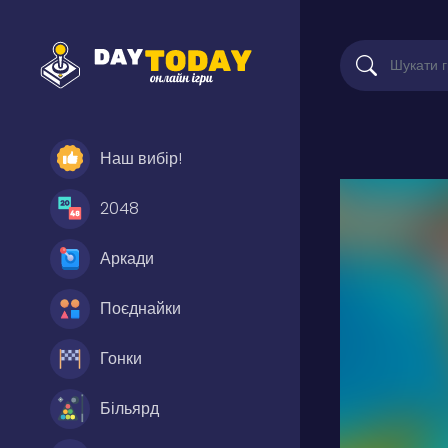
Наш вибір!
2048
Аркади
Поєднайки
Гонки
Більярд