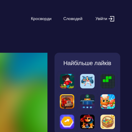
Увійти
Кросворди
Словодей
Найбільше лайків