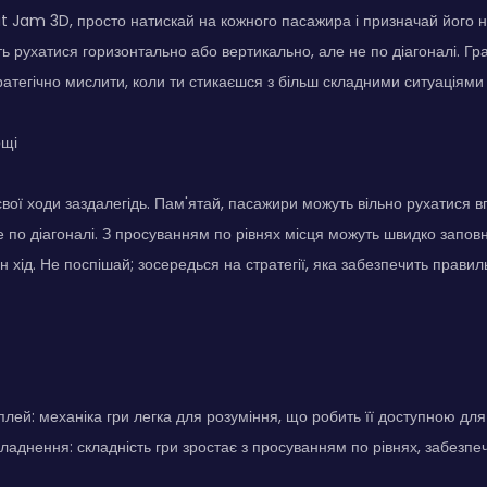
t Jam 3D, просто натискай на кожного пасажира і призначай його н
 рухатися горизонтально або вертикально, але не по діагоналі. Гра
ратегічно мислити, коли ти стикаєшся з більш складними ситуаціями
ощі
вої ходи заздалегідь. Пам'ятай, пасажири можуть вільно рухатися вг
е по діагоналі. З просуванням по рівнях місця можуть швидко запов
н хід. Не поспішай; зосередься на стратегії, яка забезпечить прав
лей: механіка гри легка для розуміння, що робить її доступною для в
ладнення: складність гри зростає з просуванням по рівнях, забезп