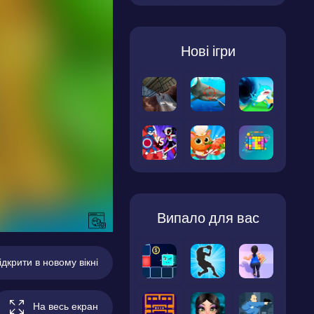
Нові ігри
Випало для вас
ідкрити в новому вікні
На весь екран