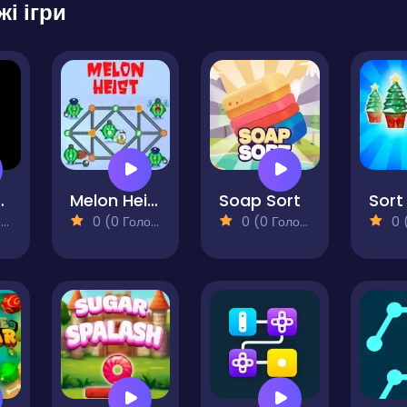
жі ігри
onnect
Melon Heist
Soap Sort
)
0 (0 Голосів)
0 (0 Голосів)
0 (0