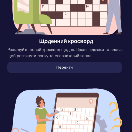
Щоденний кросворд
Розгадуйте новий кросворд щодня. Цікаві підказки та слова,
щоб розвинути логіку та словниковий запас.
Перейти