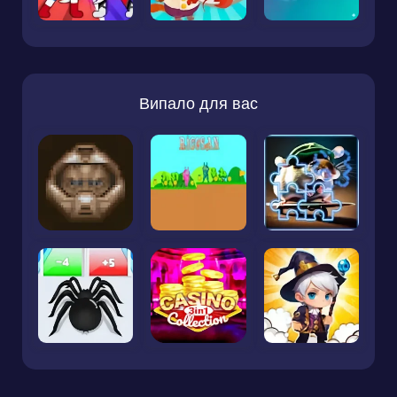
Випало для вас