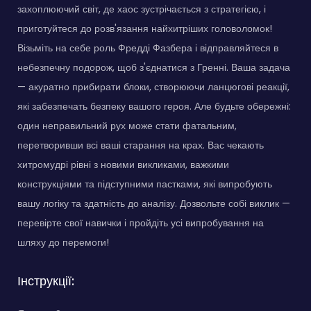
захоплюючий світ, де хаос зустрічається з стратегією, і
приготуйтеся до розв'язання найхитріших головоломок!
Візьміть на себе роль Фредді Фазбера і відправляйтеся в
небезпечну подорож, щоб з'єднатися з Гренні. Ваша задача
— акуратно прибирати блоки, створюючи ланцюгові реакції,
які забезпечать безпеку вашого героя. Але будьте обережні:
один неправильний рух може стати фатальним,
перетворивши всі ваші старання на крах. Вас чекають
хитромудрі рівні з новими викликами, важкими
конструкціями та підступними пастками, які випробують
вашу логіку та здатність до аналізу. Дозвольте собі виклик —
перевірте свої навички і пройдіть усі випробування на
шляху до перемоги!
Інструкції: