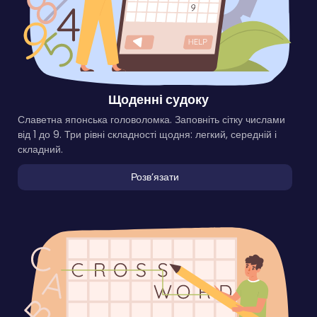
Щоденні судоку
Славетна японська головоломка. Заповніть сітку числами
від 1 до 9. Три рівні складності щодня: легкий, середній і
складний.
Розвʼязати