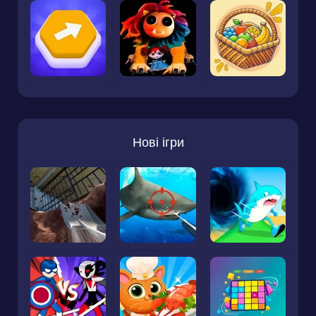
Нові ігри