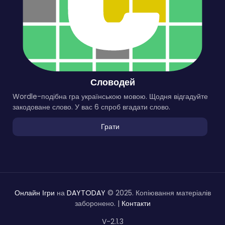
Словодей
Wordle-подібна гра українською мовою. Щодня відгадуйте
закодоване слово. У вас 6 спроб вгадати слово.
Грати
Онлайн Ігри
на
DAYTODAY
© 2025. Копіювання матеріалів
заборонено. |
Контакти
V-2.1.3