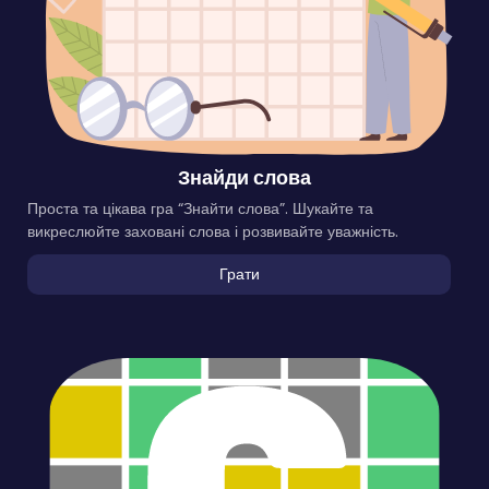
Знайди слова
Проста та цікава гра “Знайти слова”. Шукайте та
викреслюйте заховані слова і розвивайте уважність.
Грати