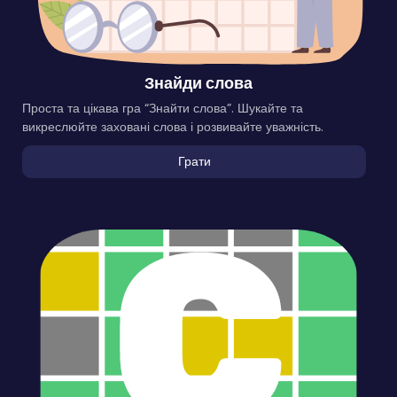
Знайди слова
Проста та цікава гра “Знайти слова”. Шукайте та
викреслюйте заховані слова і розвивайте уважність.
Грати