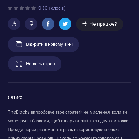
0 (0 Голосів)
Не працює?
Відкрити в новому вікні
На весь екран
Опис:
TheBlocks випробовує твоє стратегічне мислення, коли ти
маневруєш блоками, щоб створити лінії та з'єднувати точки.
Пройди через різноманітні рівні, використовуючи блоки
різних форм і розмірів. Підходь до кожної головоломки з