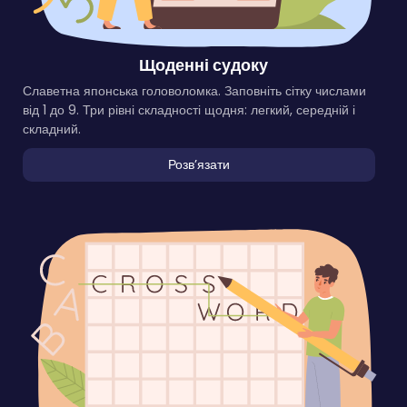
Щоденні судоку
Славетна японська головоломка. Заповніть сітку числами
від 1 до 9. Три рівні складності щодня: легкий, середній і
складний.
Розвʼязати