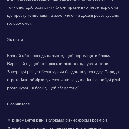
точністю, щоб розмістити блоки правильно, перетворюючи
цю просту концепцію на захоплюючий досвід розв'язування
головоломок.
Як грати
Клацай або проводь пальцем, щоб переміщати блоки.
Вирівнюй їх, щоб створювати лінії та з'єднувати точки.
Завершуй рівні, забезпечуючи бездоганну посадку. Порада:
стратегічно обмірковуй свої ходи заздалегідь і спробуй різні
розташування блоків, щоб зберегти дії.
Особливості
❖ різноманітні рівні з блоками різних форм і розмірів
❖ необхідність точного планування для успішного