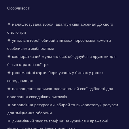
Особливості
❖ налаштовувана зброя: адаптуй свій арсенал до свого
стилю гри
❖ унікальні герої: обирай з кількох персонажів, кожен з
особливими здібностями
❖ кооперативний мультиплеєр: об'єднуйся з друзями для
більш стратегічної гри
❖ різноманітні карти: бери участь у битвах у різних
середовищах
❖ покращення навичок: вдосконалюй свої здібності для
подолання складніших викликів
❖ управління ресурсами: збирай та використовуй ресурси
для зміцнення оборони
❖ динамічний звук та графіка: занурюйся у вражаючі
візуальні ефекти та інтенсивний звук