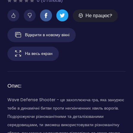
0 (0 Голосів)
Не працює?
Відкрити в новому вікні
На весь екран
Опис:
Wave Defense Shooter - це захоплююча гра, яка занурює
тебе в динамічні битви проти нескінченних хвиль ворогів.
Подорожуючи різноманітними та деталізованими
середовищами, ти зможеш використовувати різноманітну
зброю, яку можна налаштувати відповідно до свого стилю.