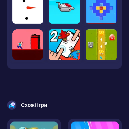
Схожі ігри