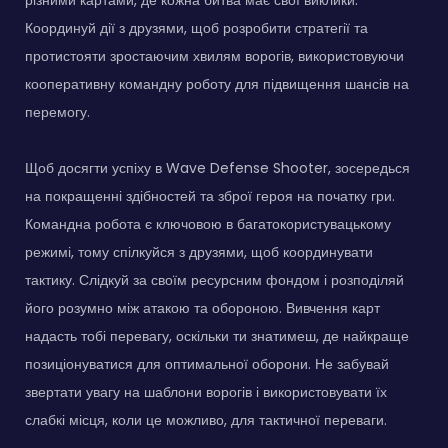
Координуй дії з друзями, щоб розробити стратегії та
протистояти зростаючим хвилям ворогів, використовуючи
кооперативну командну роботу для підвищення шансів на
перемогу.
Щоб досягти успіху в Wave Defense Shooter, зосередься
на покращенні здібностей та зброї героя на початку гри.
Командна робота є ключовою в багатокористувацькому
режимі, тому спілкуйся з друзями, щоб координувати
тактику. Слідкуй за своїм ресурсним фондом і розподіляй
його розумно між атакою та обороною. Вивчення карт
надасть тобі перевагу, оскільки ти знатимеш, де найкраще
позиціонуватися для оптимальної оборони. Не забувай
звертати увагу на шаблони ворогів і використовувати їх
слабкі місця, коли це можливо, для тактичної переваги.