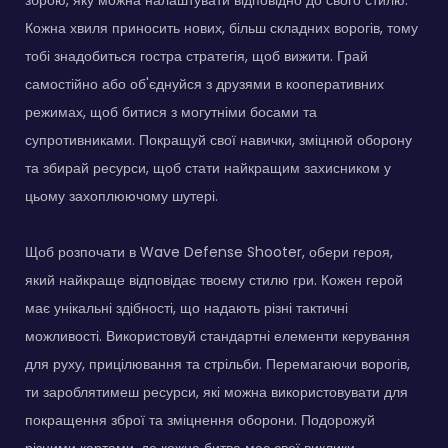
Кожна хвиля приносить нових, більш складних ворогів, тому
тобі знадобиться гостра стратегія, щоб вижити. Грай
самостійно або об'єднуйся з друзями в кооперативних
режимах, щоб битися з могутніми босами та
супротивниками. Покращуй свої навички, зміцнюй оборону
та збирай ресурси, щоб стати найкращим захисником у
цьому захоплюючому шутері.
Щоб розпочати в Wave Defense Shooter, обери героя,
який найкраще відповідає твоєму стилю гри. Кожен герой
має унікальні здібності, що надають різні тактичні
можливості. Використовуй стандартні елементи керування
для руху, прицілювання та стрільби. Перемагаючи ворогів,
ти зароблятимеш ресурси, які можна використовувати для
покращення зброї та зміцнення оборони. Подорожуй
різними картами, де кожна битва має свої виклики.