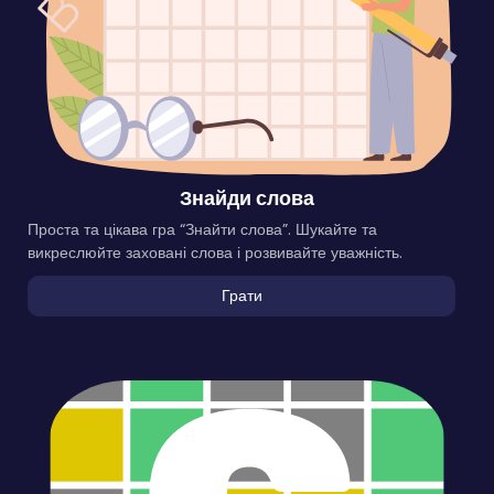
Знайди слова
Проста та цікава гра “Знайти слова”. Шукайте та
викреслюйте заховані слова і розвивайте уважність.
Грати