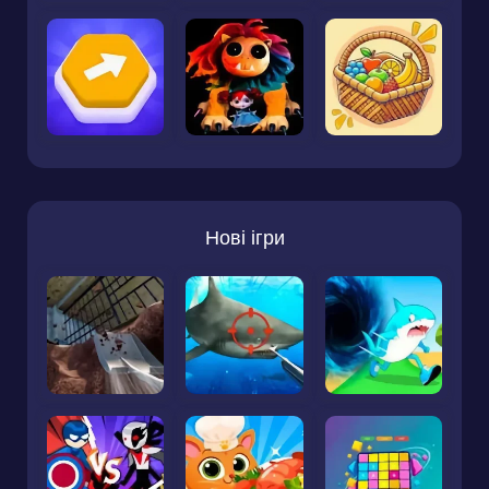
Нові ігри