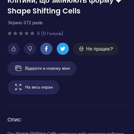
Клітини, що змінюють форму ❖
Shape Shifting Cells
Зіграно 372 разів.
0 (0 Голосів)
Не працює?
Відкрити в новому вікні
На весь екран
Опис:
Гра Shape Shifting Cells запрошує тебе керувати роботом