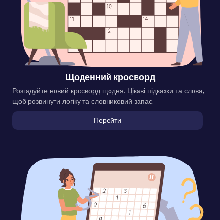
Щоденний кросворд
Розгадуйте новий кросворд щодня. Цікаві підказки та слова,
щоб розвинути логіку та словниковий запас.
Перейти