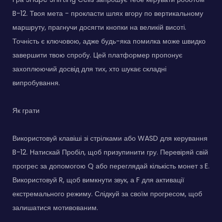
B-12. Твоя мета - прокласти шлях вгору по вертикальному
маршруту, прагнучи досягти кнопки на великій висоті.
Точність є ключовою, адже будь-яка помилка може швидко
завершити твою спробу. Цей платформер пропонує
захоплюючий досвід для тих, хто шукає складні
випробування.
Як грати
Використовуй клавіші зі стрілками або WASD для керування
B-12. Натискай Пробіл, щоб призупинити гру. Перевіряй свій
прогрес за допомогою Q або переглядай кількість монет з E.
Використовуй R, щоб вимкнути звук, а F для активації
екстремального режиму. Слідкуй за своїм прогресом, щоб
залишатися мотивованим.