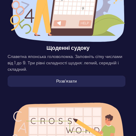
Щоденні судоку
Славетна японська головоломка. Заповніть сітку числами
від 1 до 9. Три рівні складності щодня: легкий, середній і
складний.
Розвʼязати