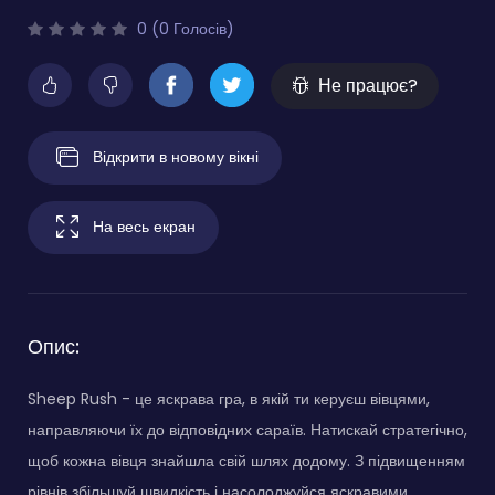
0 (0 Голосів)
Не працює?
Відкрити в новому вікні
На весь екран
Опис:
Sheep Rush - це яскрава гра, в якій ти керуєш вівцями,
направляючи їх до відповідних сараїв. Натискай стратегічно,
щоб кожна вівця знайшла свій шлях додому. З підвищенням
рівнів збільшуй швидкість і насолоджуйся яскравими