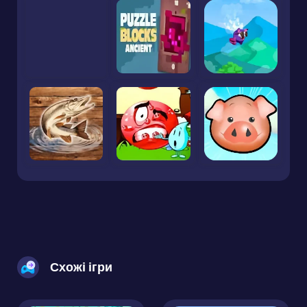
Схожі ігри