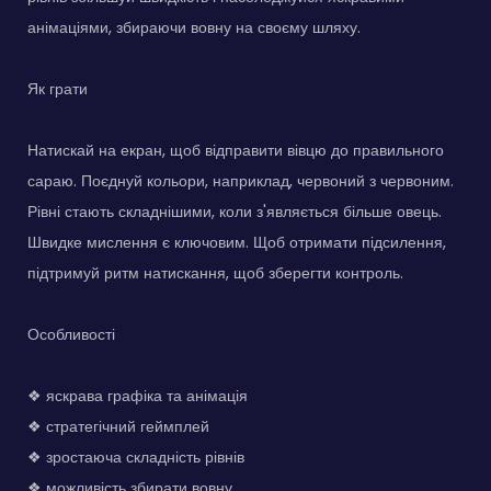
анімаціями, збираючи вовну на своєму шляху.
Як грати
Натискай на екран, щоб відправити вівцю до правильного
сараю. Поєднуй кольори, наприклад, червоний з червоним.
Рівні стають складнішими, коли з'являється більше овець.
Швидке мислення є ключовим. Щоб отримати підсилення,
підтримуй ритм натискання, щоб зберегти контроль.
Особливості
❖ яскрава графіка та анімація
❖ стратегічний геймплей
❖ зростаюча складність рівнів
❖ можливість збирати вовну