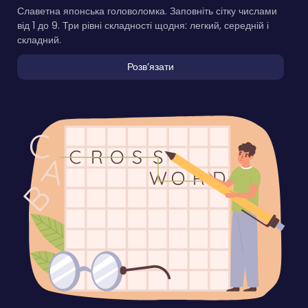
Славетна японська головоломка. Заповніть сітку числами
від 1 до 9. Три рівні складності щодня: легкий, середній і
складний.
Розвʼязати