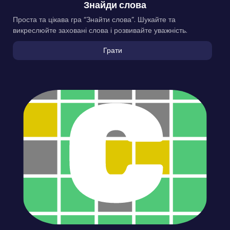
Знайди слова
Проста та цікава гра “Знайти слова”. Шукайте та
викреслюйте заховані слова і розвивайте уважність.
Грати