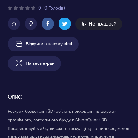
0 (0 Голосів)
Не працює?
Відкрити в новому вікні
На весь екран
Опис:
Розкрий бездоганні 3D-об'єкти, приховані під шарами
органічного, воксельного бруду в ShineQuest 3D!
Використовуй мийку високого тиску, щітку та пилосос, кожен
з яких має унікальну ефективність проти різних типів