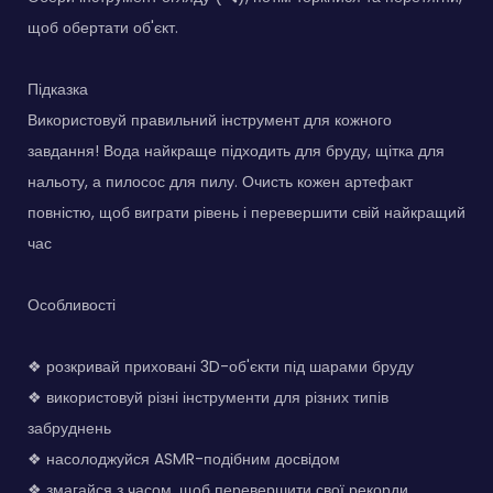
щоб обертати об'єкт.
Підказка
Використовуй правильний інструмент для кожного
завдання! Вода найкраще підходить для бруду, щітка для
нальоту, а пилосос для пилу. Очисть кожен артефакт
повністю, щоб виграти рівень і перевершити свій найкращий
час
Особливості
❖ розкривай приховані 3D-об'єкти під шарами бруду
❖ використовуй різні інструменти для різних типів
забруднень
❖ насолоджуйся ASMR-подібним досвідом
❖ змагайся з часом, щоб перевершити свої рекорди