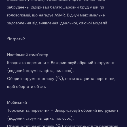
забруднень. Відкривай багатошаровий бруд у цій грі-
головоломці, що нагадує ASMR. Відчуй максимальне
задоволення від виявлення ідеальної, сяючої моделі!
Як грати?
Настільний комп'ютер
Клацни та перетягни = Використовуй обраний інструмент
(водяний струмінь, щітка, пилосос).
Обери інструмент огляду (🔍), потім клацни та перетягни,
щоб обертати об'єкт.
Мобільний
Торкнися та перетягни = Використовуй обраний інструмент
(водяний струмінь, щітка, пилосос).
Обери інструмент огляду (🔍), потім торкнися та перетягни,