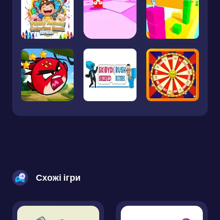
Схожі ігри