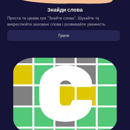
Знайди слова
Проста та цікава гра “Знайти слова”. Шукайте та
викреслюйте заховані слова і розвивайте уважність.
Грати