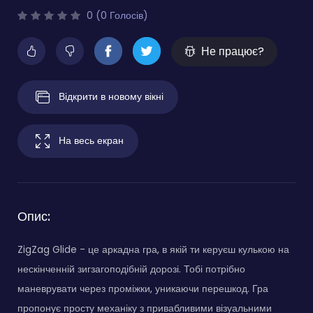
0 (0 Голосів)
Не працює?
Відкрити в новому вікні
На весь екран
Опис:
ZigZag Glide - це аркадна гра, в якій ти керуєш кулькою на
нескінченній зигзагоподібній дорозі. Тобі потрібно
маневрувати через проміжки, уникаючи перешкод. Гра
пропонує просту механіку з привабливими візуальними