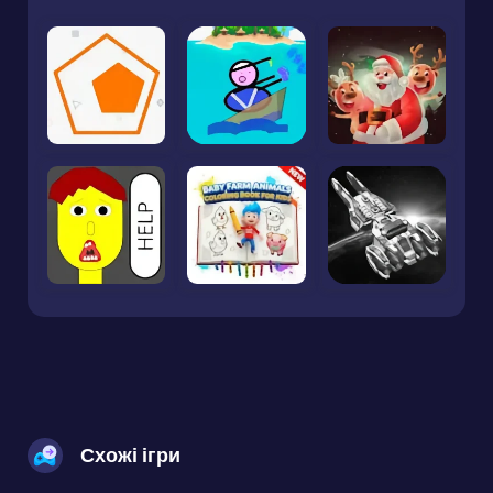
Схожі ігри