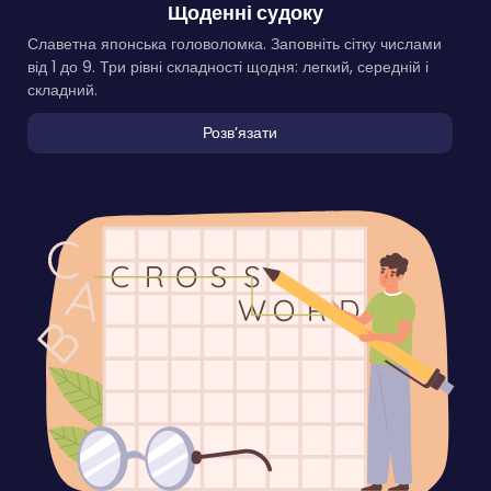
Щоденні судоку
Славетна японська головоломка. Заповніть сітку числами
від 1 до 9. Три рівні складності щодня: легкий, середній і
складний.
Розвʼязати