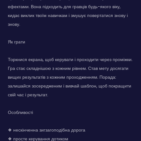
ефектами. Вона підходить для гравців будь-якого віку,
кидає виклик твоїм навичкам і змушує повертатися знову і
знову.
Як грати
Торкнися екрана, щоб керувати і проходити через проміжки.
Гра стає складнішою з кожним рівнем. Став мету досягати
вищих результатів з кожним проходженням. Порада:
залишайся зосередженим і вивчай шаблон, щоб покращити
свій час і результат.
Особливості
❖ нескінченна зигзагоподібна дорога
❖ просте керування дотиком