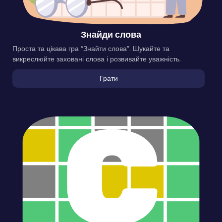
Знайди слова
Проста та цікава гра “Знайти слова”. Шукайте та
викреслюйте заховані слова і розвивайте уважність.
Грати