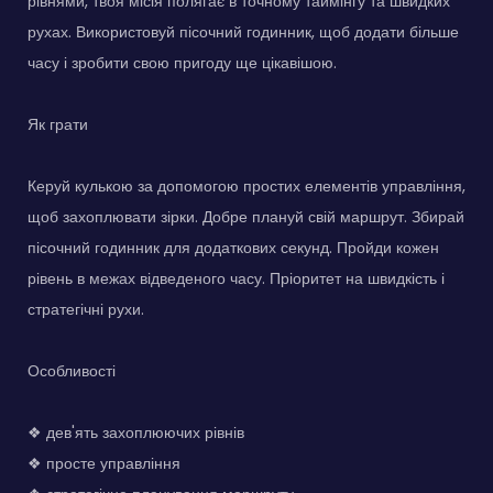
рівнями, твоя місія полягає в точному таймінгу та швидких
рухах. Використовуй пісочний годинник, щоб додати більше
часу і зробити свою пригоду ще цікавішою.
Як грати
Керуй кулькою за допомогою простих елементів управління,
щоб захоплювати зірки. Добре плануй свій маршрут. Збирай
пісочний годинник для додаткових секунд. Пройди кожен
рівень в межах відведеного часу. Пріоритет на швидкість і
стратегічні рухи.
Особливості
❖ дев'ять захоплюючих рівнів
❖ просте управління