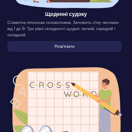
Щоденні судоку
Славетна японська головоломка. Заповніть сітку числами
від 1 до 9. Три рівні складності щодня: легкий, середній і
складний.
Розвʼязати