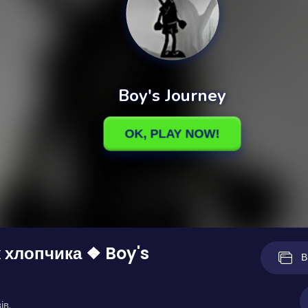
 хлопчика ❖ Boy's
В
ів.