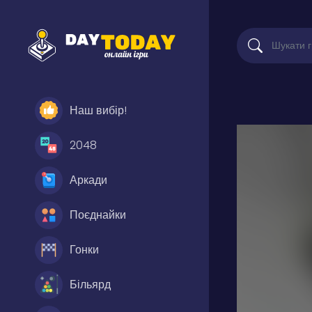
Наш вибір!
2048
Аркади
Поєднайки
Гонки
Більярд