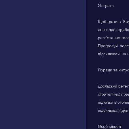
Як грати
Щоб грати в "Bo
дозволяє стриба
розв'язання голо
Прогресуй, пере
підсилювачі на 
Поради та хитр
Досліджуй ретел
стратегічно: пр
підказки в оточ
підсилювачі для
Особливості