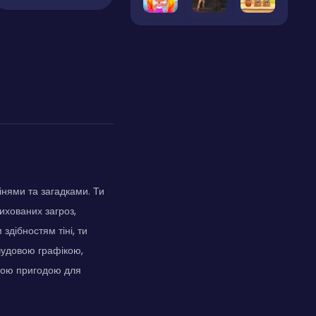
інями та загадками. Ти
ихованих загроз,
здібностям тіні, ти
чудовою графікою,
вою пригодою для