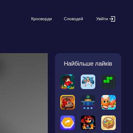
Увійти
Кросворди
Словодей
Найбільше лайків