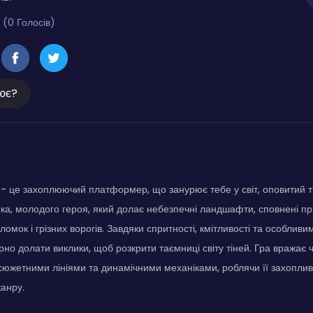
 (0 Голосів)
ює?
 - це захоплюючий платформер, що занурює тебе у світ, оповитий т
ка, молодого героя, який долає небезпечні ландшафти, сповнені пр
омок і грізних ворогів. Завдяки спритності, кмітливості та особливим 
но долати виклики, щоб розкрити таємниці світу тіней. Гра вражає 
южетними лініями та динамічними механіками, роблячи її захопли
анру.