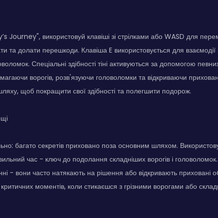
y’s Journey", використовуй клавіші зі стрілками або WASD для пере
ти та долати перешкоди. Клавіша E використовується для взаємодії 
воломок. Спеціальні здібності тіні активуються за допомогою певних 
магаючи ворогів, розв'язуючи головоломки та відкриваючи прихован
шляху, щоб покращити свої здібності та полегшити подорож.
ощі
ьно: багато секретів приховано поза основним шляхом. Використовуй
авильний час - ключ до подолання складніших ворогів і головоломок.
енні - вони часто натякають на рішення або відкривають приховані об
 критичних моментів, коли стикаєшся з грізними ворогами або скла