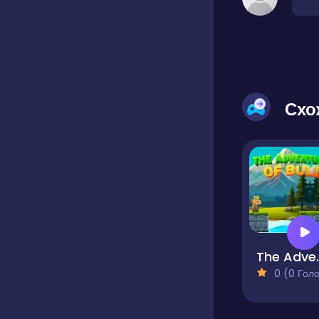
Схо
The Adv
0 (0 Голосів