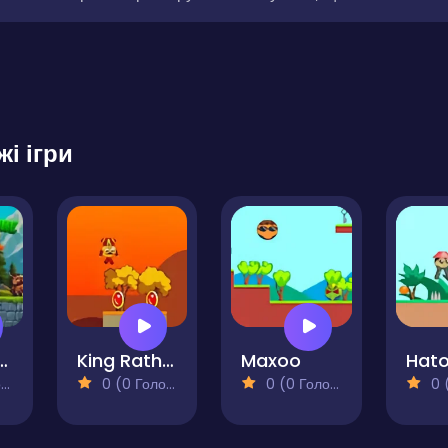
жі ігри
enture of Bull
King Rathor 2
Maxoo
Hat
)
0 (0 Голосів)
0 (0 Голосів)
0 (0