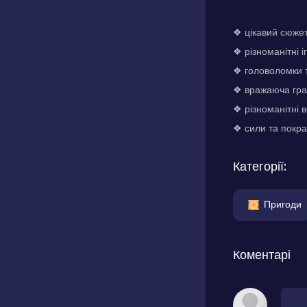
❖ цікавий сюжет:
❖ різноманітні і
❖ головоломки т
❖ вражаюча гра
❖ різноманітні в
❖ сили та покра
Категорії:
Пригоди
Коментарі