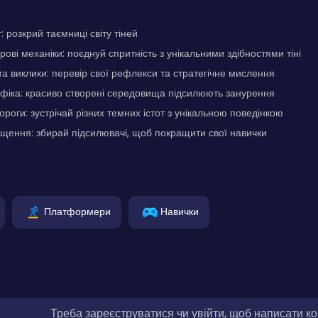
 розкрий таємниці світу тіней
грові механіки: поєднуй спритність з унікальними здібностями тіні
а виклики: перевір свої рефлекси та стратегічне мислення
фіка: красиво створені середовища підсилюють занурення
ороги: зустрічай різних темних істот з унікальною поведінкою
щення: збирай підсилювачі, щоб покращити свої навички
Платформери
Навички
Треба зареєструватися чи увійти, щоб написати к