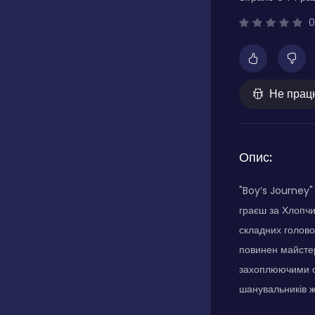
0
Не прац
Опис:
"Boy’s Journey"
граєш за Хлопчи
складних головол
повинен майстер
захоплюючими с
шанувальників ж