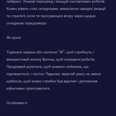
лабіринт. Уникай перешкод і знищуй настирливих роботів.
Кожен рівень стає складнішим, вимагаючи швидкої реакції
та стратегії, коли ти просуваєшся вгору через щораз
складніше середовище.
Як грати
Торкнися екрана або натисни "W", щоб стрибнути, і
використовуй кнопку Вогонь, щоб атакувати роботів.
Продовжуй рухатися, щоб уникати небезпек, що
піднімаються, і пасток. Підказка: звертай увагу на змінні
шаблони, щоб кожен стрибок був вдалим і допомагав
ефективно орієнтуватися.
Особливості