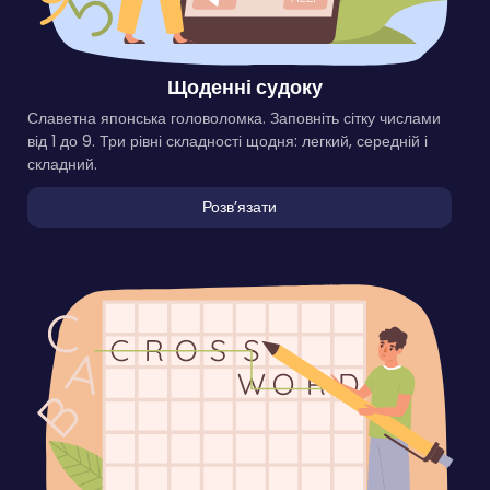
Щоденні судоку
Славетна японська головоломка. Заповніть сітку числами
від 1 до 9. Три рівні складності щодня: легкий, середній і
складний.
Розвʼязати