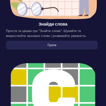
Знайди слова
Проста та цікава гра “Знайти слова”. Шукайте та
викреслюйте заховані слова і розвивайте уважність.
Грати