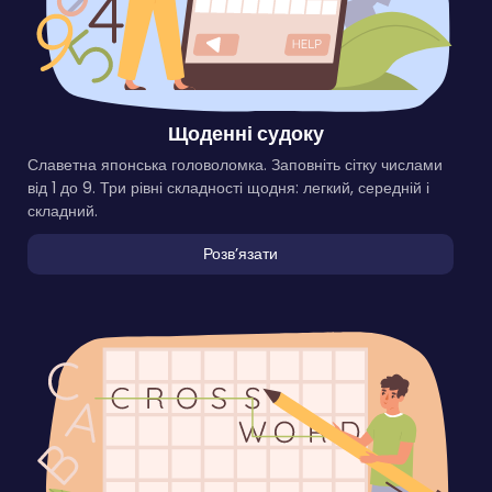
Щоденні судоку
Славетна японська головоломка. Заповніть сітку числами
від 1 до 9. Три рівні складності щодня: легкий, середній і
складний.
Розвʼязати