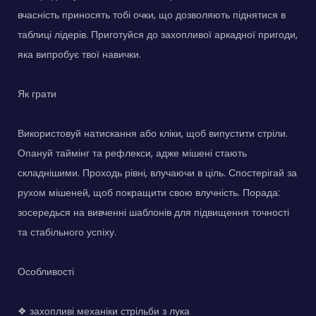
вчасність приносять тобі очки, що дозволяють піднятися в
таблиці лідерів. Приготуйся до захопливої аркадної пригоди,
яка випробує твої навички.
Як грати
Використовуй натискання або кліки, щоб випустити стріли.
Опануй таймінг та рефлекси, адже мішені стають
складнішими. Проходь рівні, влучаючи в ціль. Спостерігай за
рухом мішеней, щоб покращити свою влучність. Порада:
зосередься на вивченні шаблонів для підвищення точності
та стабільного успіху.
Особливості
❖ захопливі механіки стрільби з лука