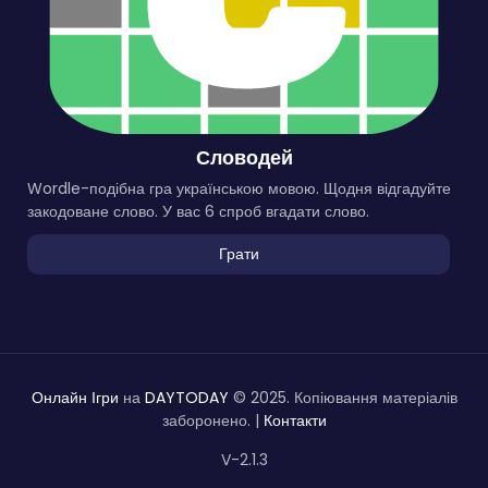
Словодей
Wordle-подібна гра українською мовою. Щодня відгадуйте
закодоване слово. У вас 6 спроб вгадати слово.
Грати
Онлайн Ігри
на
DAYTODAY
© 2025. Копіювання матеріалів
заборонено. |
Контакти
V-2.1.3