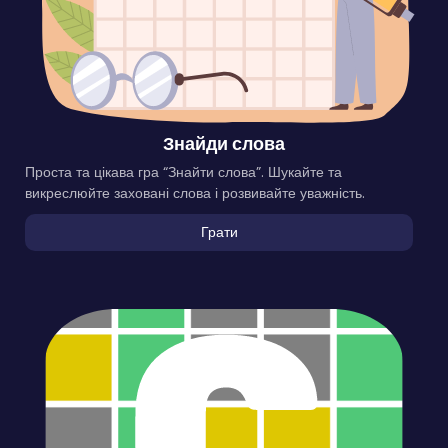
Знайди слова
Проста та цікава гра “Знайти слова”. Шукайте та
викреслюйте заховані слова і розвивайте уважність.
Грати