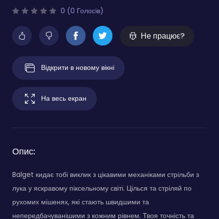
0 (0 Голосів)
Не працює?
Відкрити в новому вікні
На весь екран
Опис:
Balget кидає тобі виклик з цікавими механіками стрільби з
лука у яскравому піксельному світі. Цілься та стріляй по
рухомих мішенях, які стають швидшими та
непередбачуванішими з кожним рівнем. Твоя точність та