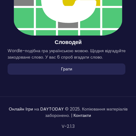
Словодей
Wordle-подібна гра українською мовою. Щодня відгадуйте
закодоване слово. У вас 6 спроб вгадати слово.
Грати
Онлайн Ігри
на
DAYTODAY
© 2025. Копіювання матеріалів
заборонено. |
Контакти
V-2.1.3