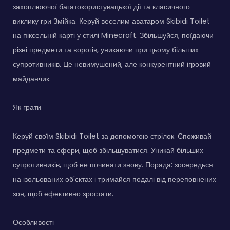
захоплюючої багатокористувацької дії та класичного
виклику гри Змійка. Керуй веселим аватаром Skibidi Toilet
на піксельній карті у стилі Minecraft. Збільшуйся, поїдаючи
різні предмети та ворогів, уникаючи при цьому більших
супротивників. Це невимушений, але конкурентний ігровий
майданчик.
Як грати
Керуй своїм Skibidi Toilet за допомогою стрілок. Споживай
предмети та сфери, щоб збільшуватися. Уникай більших
супротивників, щоб не починати знову. Порада: зосередься
на ізольованих об'єктах і тримайся подалі від переповнених
зон, щоб ефективно зростати.
Особливості