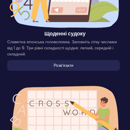
Щоденні судоку
Славетна японська головоломка. Заповніть сітку числами
від 1 до 9. Три рівні складності щодня: легкий, середній і
складний.
Розвʼязати