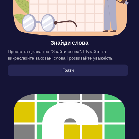
Знайди слова
Проста та цікава гра “Знайти слова”. Шукайте та
викреслюйте заховані слова і розвивайте уважність.
Грати