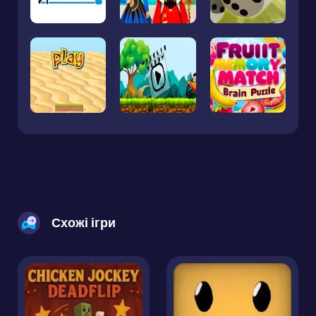
Схожі ігри