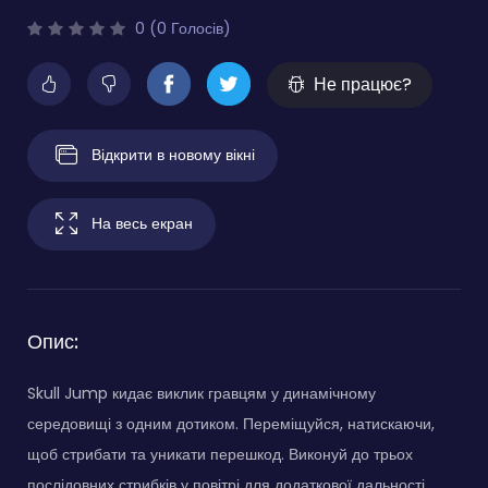
0 (0 Голосів)
Не працює?
Відкрити в новому вікні
На весь екран
Опис:
Skull Jump кидає виклик гравцям у динамічному
середовищі з одним дотиком. Переміщуйся, натискаючи,
щоб стрибати та уникати перешкод. Виконуй до трьох
послідовних стрибків у повітрі для додаткової дальності.