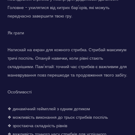
Головне - ухилятися від хитрих бар'єрів, які можуть
передчасно завершити твою гру.
Як грати
Натискай на екран для кожного стрибка. Стрибай максимум
тричі поспіль. Опануй навички, коли рівні стають
складнішими. Пам'ятай: точний час стрибків є важливим для
маневрування повз перешкоди та продовження твого забігу.
Особливості
❖ динамічний геймплей з одним дотиком
❖ можливість виконання до трьох стрибків поспіль
❖ зростаюча складність рівнів
❖ важливість точного часу стрибків для успішного