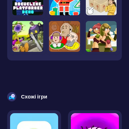
Схожі ігри