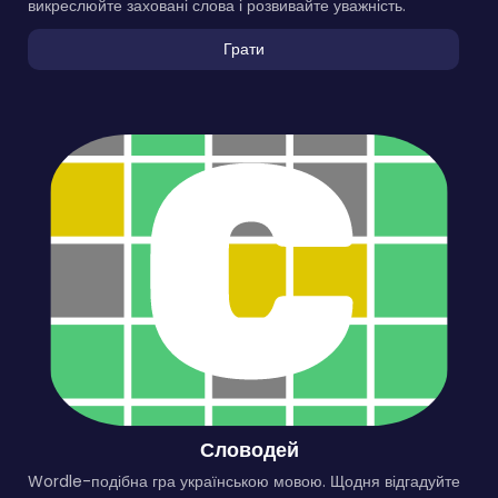
викреслюйте заховані слова і розвивайте уважність.
Грати
Словодей
Wordle-подібна гра українською мовою. Щодня відгадуйте