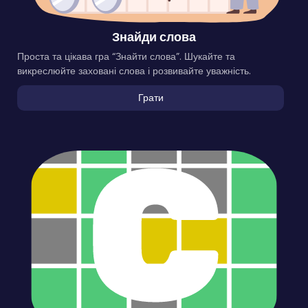
Знайди слова
Проста та цікава гра “Знайти слова”. Шукайте та
викреслюйте заховані слова і розвивайте уважність.
Грати