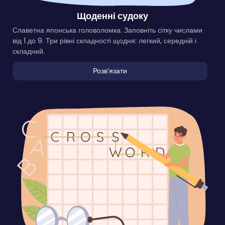
Щоденні судоку
Славетна японська головоломка. Заповніть сітку числами
від 1 до 9. Три рівні складності щодня: легкий, середній і
складний.
Розвʼязати