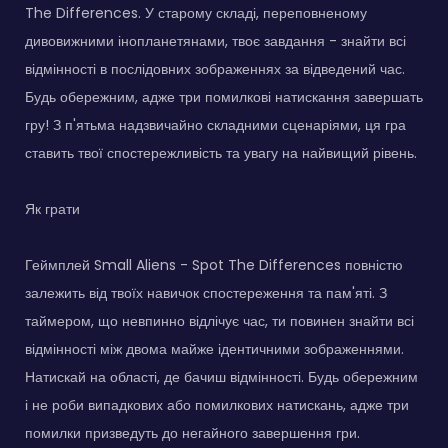
The Differences. У старому складі, переповненому
дивовижними інопланетянами, твоє завдання - знайти всі
відмінності в послідовних зображеннях за відведений час.
Будь обережним, адже три помилкові натискання завершать
гру! З п'ятьма надзвичайно складними сценаріями, ця гра
ставить твої спостережливість та увагу на найвищий рівень.
Як грати
Геймплей Small Aliens - Spot The Differences повністю
залежить від твоїх навичок спостереження та пам'яті. З
таймером, що невпинно відлічує час, ти повинен знайти всі
відмінності між двома майже ідентичними зображеннями.
Натискай на області, де бачиш відмінності. Будь обережним
і не роби випадкових або помилкових натискань, адже три
помилки призведуть до негайного завершення гри.