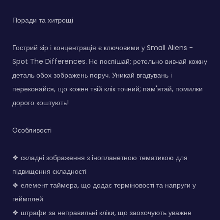
Поради та хитрощі
Гострий зір і концентрація є ключовими у Small Aliens -
Spot The Differences. Не поспішай; ретельно вивчай кожну
деталь обох зображень поруч. Уникай вгадувань і
переконайся, що кожен твій клік точний; пам'ятай, помилки
дорого коштують!
Особливості
❖ складні зображення з інопланетною тематикою для
підвищення складності
❖ елемент таймера, що додає терміновості та напруги у
геймплей
❖ штрафи за неправильні кліки, що заохочують уважне