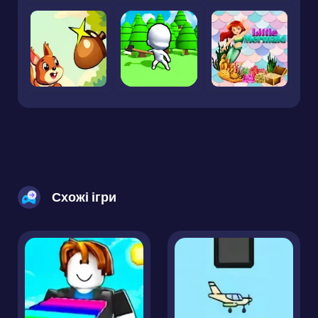
Схожі ігри