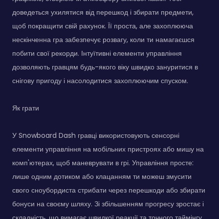
доведеться ухилятися від перешкод і збирати предмети,
щоб покращити свій рахунок. Її проста, але захоплююча
нескінченна гра забезпечує розвагу, коли ти намагаєшся
побити свої рекорди. Інтуїтивні елементи управління
дозволяють гравцям будь-якого віку швидко зануритися в
снігову пригоду і насолодитися захоплюючим спуском.
Як грати
У Snowboard Dash гравці використовують сенсорні
елементи управління на мобільних пристроях або мишу на
комп'ютерах, щоб маневрувати в грі. Управління просте:
лише одним дотиком або клацанням ти можеш змусити
свого сноубордиста стрибати через перешкоди або збирати
бонуси на своєму шляху. Зі збільшенням прогресу зростає і
складність, що вимагає швидкої реакції та точного таймінгу