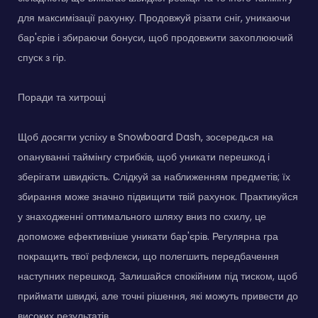
для максимізації рахунку. Продовжуй різати сніг, уникаючи
бар'єрів і збираючи бонуси, щоб продовжити захоплюючий
спуск з гір.
Поради та хитрощі
Щоб досягти успіху в Snowboard Dash, зосередься на
опануванні таймінгу стрибків, щоб уникати перешкод і
зберігати швидкість. Слідкуй за наближенням предметів; їх
збирання може значно підвищити твій рахунок. Практикуйся
у знаходженні оптимального шляху вниз по схилу, це
допоможе ефективніше уникати бар'єрів. Регулярна гра
покращить твої рефлекси, що полегшить передбачення
наступних перешкод. Залишайся спокійним під тиском, щоб
приймати швидкі, але точні рішення, які можуть привести до
високих результатів.