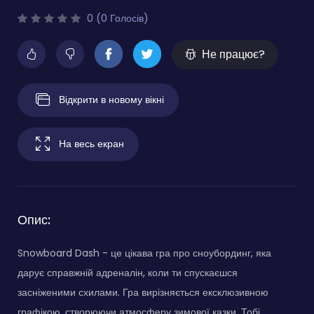
0 (0 Голосів)
Не працює?
Відкрити в новому вікні
На весь екран
Опис:
Snowboard Dash - це цікава гра про сноубординг, яка
дарує справжній адреналін, коли ти спускаєшся
засніженими схилами. Гра вирізняється ексклюзивною
графікою, створюючи атмосферу зимової казки. Тобі