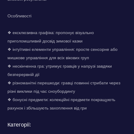
Особливості
❖ ексклюзивна графіка: пропонує візуально
приголомшливий досвід зимової казки
❖ інтуїтивні елементи управління: просте сенсорне або
мишкове управління для всіх вікових груп
❖ нескінченна гра: утримує гравців у напрузі завдяки
безперервній дії
❖ різноманітні перешкоди: гравці повинні стрибати через
різні виклики під час сноубордингу
❖ бонусні предмети: колекційні предмети покращують
рахунок і збільшують захоплення від гри
Категорії: