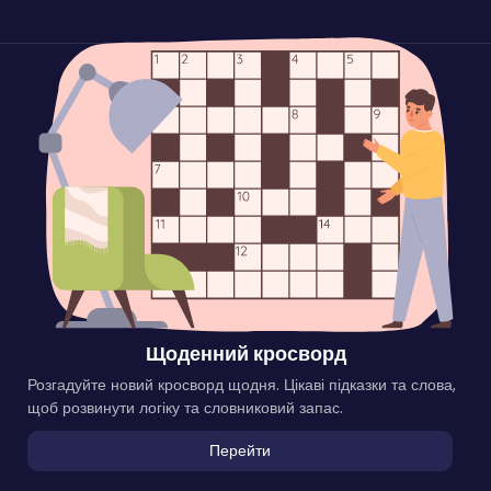
Щоденний кросворд
Розгадуйте новий кросворд щодня. Цікаві підказки та слова,
щоб розвинути логіку та словниковий запас.
Перейти