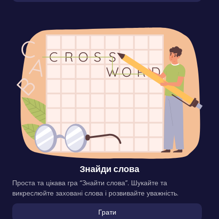
Знайди слова
Проста та цікава гра “Знайти слова”. Шукайте та
викреслюйте заховані слова і розвивайте уважність.
Грати