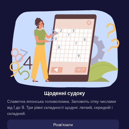
Щоденні судоку
Славетна японська головоломка. Заповніть сітку числами
від 1 до 9. Три рівні складності щодня: легкий, середній і
складний.
Розвʼязати