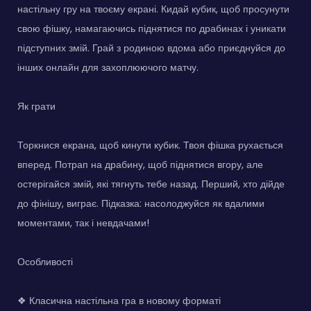
настільну гру на твоєму екрані. Кидай кубик, щоб просунути
свою фішку, намагаючись піднятися по драбинах і уникати
підступних змій. Грай з родиною вдома або приєднуйся до
інших онлайн для захоплюючого матчу.
Як грати
Торкнися екрана, щоб кинути кубик. Твоя фішка рухається
вперед. Потрап на драбину, щоб піднятися вгору, але
остерігайся змій, які тягнуть тебе назад. Перший, хто дійде
до фінішу, виграє. Підказка: насолоджуйся як вдалими
моментами, так і невдачами!
Особливості
❖ Класична настільна гра в новому форматі