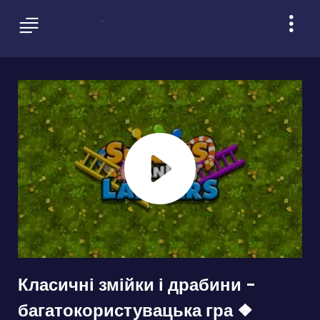
Класичні змійки і драбини -
багатокористувацька гра ❖