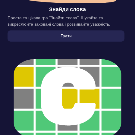
Знайди слова
Проста та цікава гра “Знайти слова”. Шукайте та
викреслюйте заховані слова і розвивайте уважність.
Грати