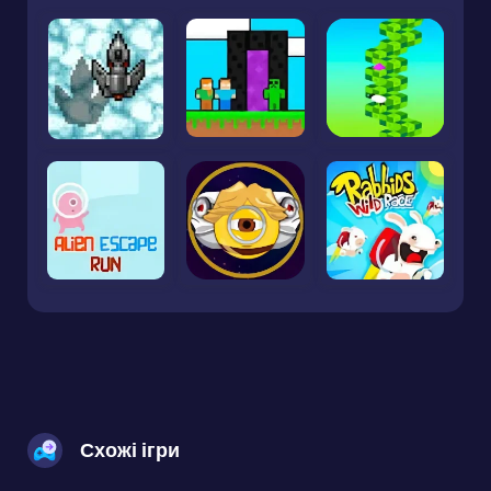
Схожі ігри