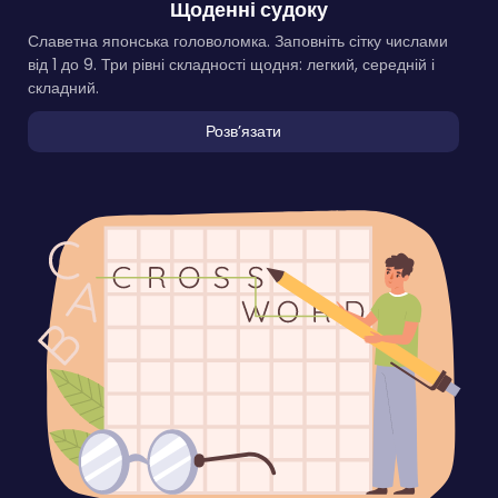
Щоденні судоку
Славетна японська головоломка. Заповніть сітку числами
від 1 до 9. Три рівні складності щодня: легкий, середній і
складний.
Розвʼязати